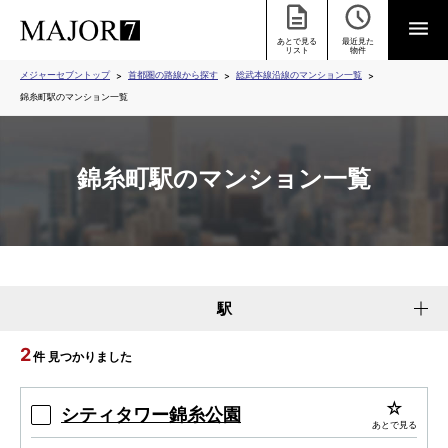
あとで見る
最近見た
リスト
物件
メジャーセブントップ
首都圏の路線から探す
総武本線沿線のマンション一覧
錦糸町駅のマンション一覧
錦糸町駅のマンション一覧
駅
2
件 見つかりました
シティタワー錦糸公園
あとで見る