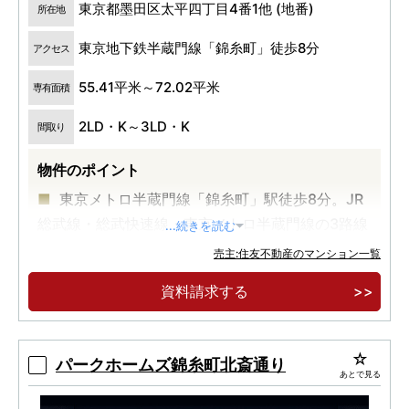
東京都墨田区太平四丁目4番1他 (地番)
所在地
東京地下鉄半蔵門線「錦糸町」徒歩8分
アクセス
55.41平米～72.02平米
専有面積
2LD・K～3LD・K
間取り
物件のポイント
東京メトロ半蔵門線「錦糸町」駅徒歩8分。JR
総武線・総武快速線・東京メトロ半蔵門線の3路線
...続きを読む
アクセス。
売主:住友不動産のマンション一覧
大規模商業施設＆都市型公園近接。緑豊かな
資料請求する
「錦糸公園」や多彩な店舗が揃う「オリナス錦糸
町」徒歩3分。
地上18F建て・全130邸の大規模レジデンス。
パークホームズ錦糸町北斎通り
あとで見る
車寄せや内廊下などホテルライクな住まい。