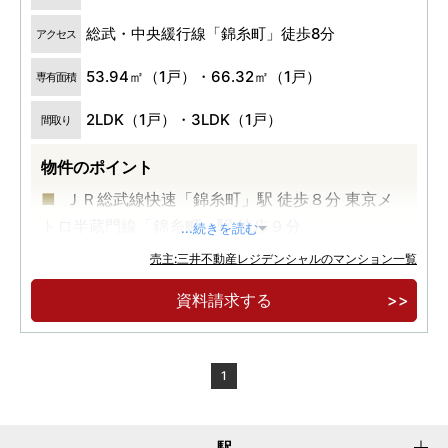
総武・中央緩行線「錦糸町」徒歩8分
アクセス
53.94㎡（1戸）・66.32㎡（1戸）
専有面積
2LDK（1戸）・3LDK（1戸）
間取り
物件のポイント
ＪＲ総武線快速「錦糸町」駅 徒歩８分 東京メ
トロ半蔵門線「錦糸町」駅 徒歩９分
...続きを読む
駅前利便×北斎通りを日常使いする環境
売主:三井不動産レジデンシャルのマンション一覧
街の文化と歴史を継承するデザイン
資料請求する
1
駅