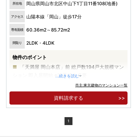
岡山県岡山市北区中山下1丁目11番108(地番)
所在地
山陽本線「岡山」徒歩17分
アクセス
60.36m2～85.72m2
専有面積
2LDK・4LDK
間取り
物件のポイント
「天満屋 岡山本店」前 総戸数194戸大規模マン
ション 即入居開始 ※諸手続き必要
...続きを読む
歴史深く、現在は商業・医療・公共・文化が集
売主:東京建物のマンション一覧
積する「中山下」エリア
資料請求する
車寄せのあるエントランス、パーティールーム
やゲストルームなど日常に華やぎを添える共用空
間。
1