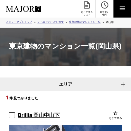
あとで見る
最近見た
リスト
物件
メジャーセブントップ
デベロッパーから探す
東京建物のマンション一覧
岡山県
東京建物のマンション一覧(岡山県)
エリア
1
件 見つかりました
Brillia 岡山中山下
あとで見る