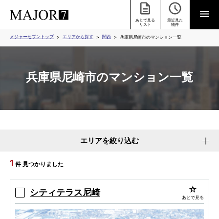
あとで見る
最近見た
リスト
物件
メジャーセブントップ
エリアから探す
関西
兵庫県尼崎市のマンション一覧
兵庫県尼崎市のマンション一覧
エリアを絞り込む
1
件 見つかりました
シティテラス尼崎
あとで見る