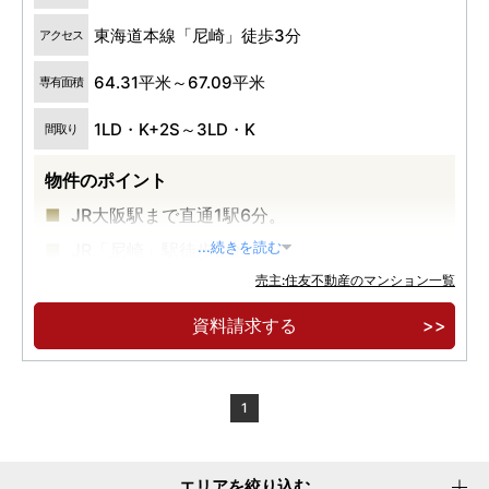
東海道本線「尼崎」徒歩3分
アクセス
64.31平米～67.09平米
専有面積
1LD・K+2S～3LD・K
間取り
物件のポイント
JR大阪駅まで直通1駅6分。
JR「尼崎」駅徒歩3分。
...続きを読む
売主:住友不動産のマンション一覧
あまがさきキューズモールを日常使い。
資料請求する
1
エリアを絞り込む