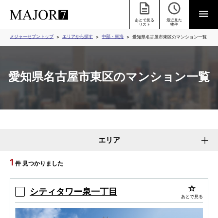
あとで見る
最近見た
リスト
物件
メジャーセブントップ
エリアから探す
中部・東海
愛知県名古屋市東区のマンション一覧
愛知県名古屋市東区のマンション一覧
エリア
1
件 見つかりました
シティタワー泉一丁目
あとで見る