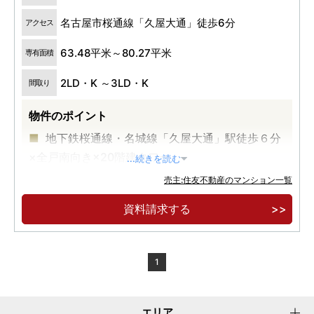
名古屋市桜通線「久屋大通」徒歩6分
アクセス
63.48平米～80.27平米
専有面積
2LD・K ～3LD・K
間取り
物件のポイント
地下鉄桜通線・名城線「久屋大通」駅徒歩６分
×全戸南向き×20階建タワー
...続きを読む
売主:住友不動産のマンション一覧
資料請求する
1
エリア