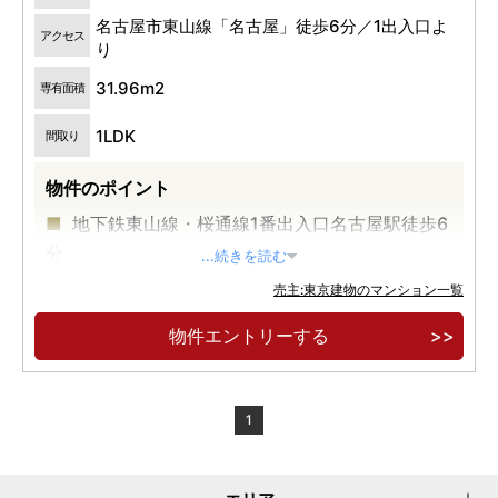
名古屋市東山線「名古屋」徒歩6分／1出入口よ
アクセス
り
31.96m2
専有面積
1LDK
間取り
物件のポイント
地下鉄東山線・桜通線1番出入口名古屋駅徒歩6
分
...続きを読む
全戸1LDK／全48邸
売主:東京建物のマンション一覧
ノリタケの森徒歩7分／イオンモール徒歩9分
物件エントリーする
1