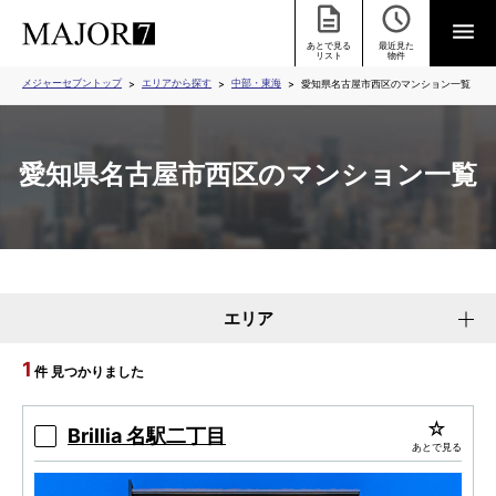
あとで見る
最近見た
リスト
物件
メジャーセブントップ
エリアから探す
中部・東海
愛知県名古屋市西区のマンション一覧
愛知県名古屋市西区のマンション一覧
エリア
1
件 見つかりました
Brillia 名駅二丁目
あとで見る