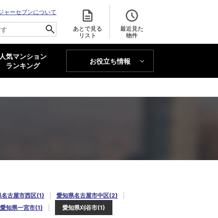
ジャーセブンについて
あとで見る
最近見た
リスト
物件
人気マンション
お役立ち情報
MAJOR'S BLOG
ランキング
トレンドLabo
名古屋市西区(1)
愛知県名古屋市中区(2)
愛知県一宮市(1)
愛知県刈谷市(1)