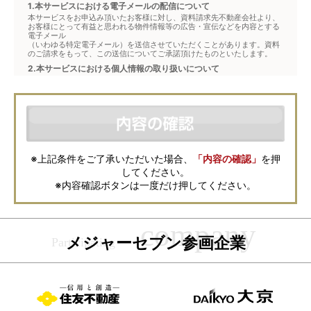
1.本サービスにおける電子メールの配信について
本サービスをお申込み頂いたお客様に対し、資料請求先不動産会社より、
お客様にとって有益と思われる物件情報等の広告・宣伝などを内容とする
電子メール
（いわゆる特定電子メール）を送信させていただくことがあります。資料
のご請求をもって、この送信についてご承諾頂けたものといたします。
2.本サービスにおける個人情報の取り扱いについて
本サービスは、メジャーセブンが窓口となり、お客様からの物件お問合せ
について、不動産会社に対して仲介・転送を行うものです。
本フォームからお客様が記入・登録された個人情報は、ダイレクトメール
などの資料送付・電子メールの送信・電話連絡などの目的で資料請求先不
動産会社が利用・保管します。資料請求先不動産会社が保管する個人情報
の取扱いについては、各不動産会社に直接お問合せください。
また、上記とは別にメジャーセブンでは本サービスを円滑に運用するため
に、お客様の個人情報をサービスご利用の控えとして一定期間保管いたし
ます。 ご記入の内容が不明瞭で資料をお送りできない場合、その他当社が
※上記条件をご了承いただいた場合、
「内容の確認」
を押
本サービスを円滑に運用するために必要な範囲において、直接メジャーセ
してください。
ブンから確認のご連絡をさせていただくことがありますので、あらかじめ
ご了承ください。
※内容確認ボタンは一度だけ押してください。
メジャーセブンの個人情報の取扱い方針については
こちら
をご覧くださ
い。
メジャーセブン参画企業