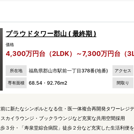
プラウドタワー郡山 ( 最終期 )
価格
4,300万円台（2LDK）～7,300万円台（3
福島県郡山市駅前一丁目378番(地番)
所在地
アクセス
68.54・92.76m2
専有面積
間取り
 駅前に新たなシンボルとなる住・医一体複合再開発タワーレジ
ス スカイラウンジ・ブックラウンジなど充実な共用空間採用
徒歩３分・「寿泉堂綜合病院」徒歩２分など充実した生活利便