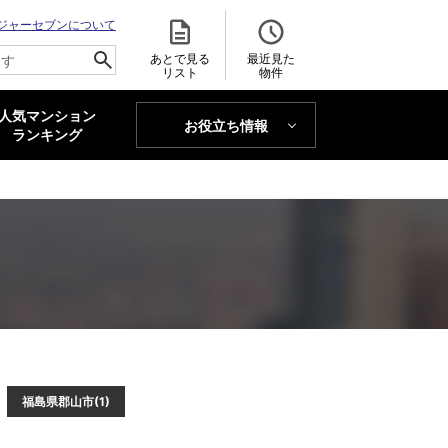
ジャーセブンについて
あとで見る
最近見た
リスト
物件
人気マンション
お役立ち情報
MAJOR'S BLOG
ランキング
トレンドLabo
福島県郡山市(1)