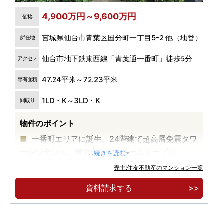
4,900万円～9,600万円
価格
宮城県仙台市青葉区国分町一丁目5-2 他（地番）
所在地
仙台市地下鉄東西線「青葉通一番町」徒歩5分
アクセス
47.24平米～72.23平米
専有面積
1LD・K～3LD・K
間取り
物件のポイント
一番町エリアに誕生。24階建て超高層免震タワ
ーレジデンス。建物内モデルルームオープン。
...続きを読む
地下鉄東西線「青葉通一番町」駅徒歩5分、地
売主:住友不動産のマンション一覧
下鉄南北線「広瀬通」駅徒歩6分、JR「仙台」駅徒
資料請求する
歩16分。
「藤崎本店」徒歩5分、「仙台三越」徒歩8分。