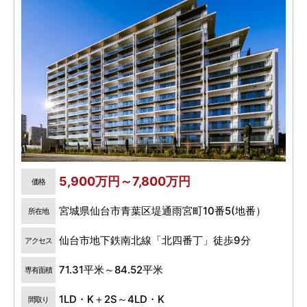
5,900万円～7,800万円
価格
宮城県仙台市青葉区堤通雨宮町10番5(地番）
所在地
仙台市地下鉄南北線「北四番丁」徒歩9分
アクセス
71.31平米～84.52平米
専有面積
1LD・K＋2S～4LD・K
間取り