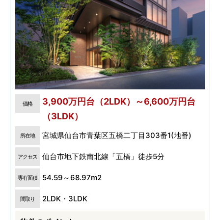
3,900万円台（2LDK）～6,600万円台
価格
（3LDK）
宮城県仙台市青葉区五橋二丁目303番1(地番)
所在地
仙台市地下鉄南北線「五橋」徒歩5分
アクセス
54.59～68.97m2
専有面積
2LDK・3LDK
間取り