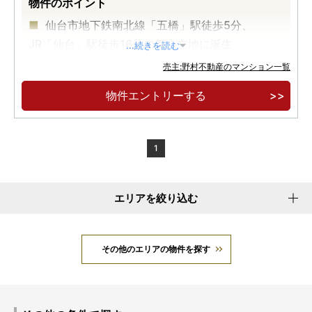
物件のポイント
仙台市地下鉄南北線「五橋」駅徒歩5分、
JR「仙台」駅徒歩16分の都心立地に誕生
...続きを読む
『全邸南向き×免震構造×長期優良住宅認定』の
売主:野村不動産のマンション一覧
こだわりの邸宅
物件エントリーする
3LDK中心の全69邸 ※69戸中41戸が3LDK
1
エリアを絞り込む
その他のエリアの物件を探す