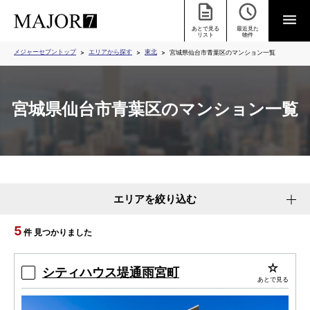
あとで見る
最近見た
リスト
物件
メジャーセブントップ
エリアから探す
東北
宮城県仙台市青葉区のマンション一覧
宮城県仙台市青葉区のマンション一覧
エリアを絞り込む
5
件 見つかりました
シティハウス堤通雨宮町
あとで見る