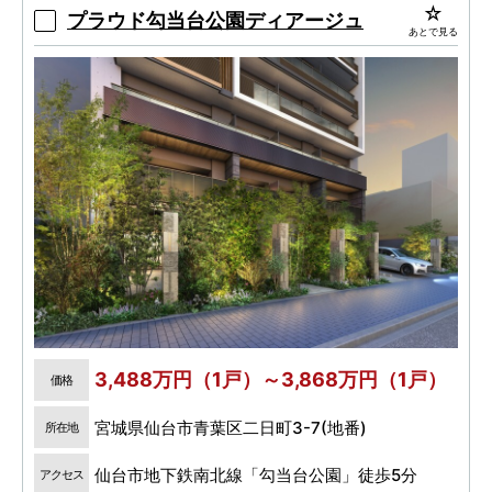
南側道路向かいには約600坪の肴町公園。
プラウド勾当台公園ディアージュ
あとで見る
3,488万円（1戸）～3,868万円（1戸）
価格
宮城県仙台市青葉区二日町3-7(地番)
所在地
仙台市地下鉄南北線「勾当台公園」徒歩5分
アクセス