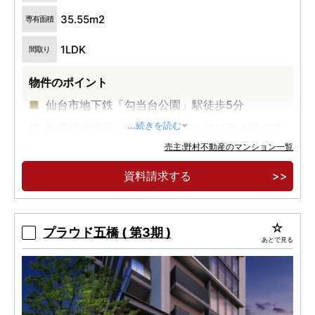
35.55m2
専有面積
1LDK
間取り
物件のポイント
仙台市地下鉄「勾当台公園」駅徒歩5分
免震構造採用／全邸南向き／１フロア４邸のプ
...続きを読む
ライベートレジデンス
売主:野村不動産のマンション一覧
1LDK／35.55㎡（3階） 3,388万円～
資料請求する
プラウド五橋 ( 第3期 )
あとで見る