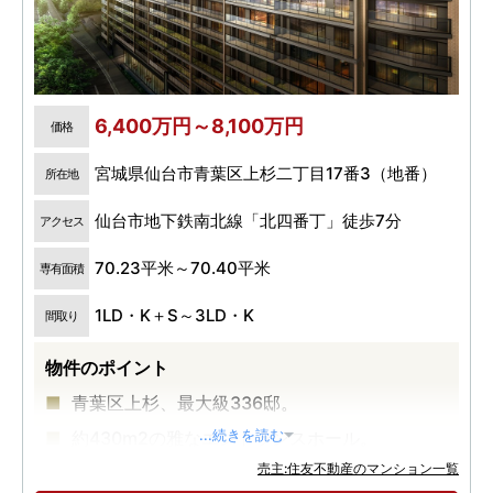
6,400万円～8,100万円
価格
宮城県仙台市青葉区上杉二丁目17番3（地番）
所在地
仙台市地下鉄南北線「北四番丁」徒歩7分
アクセス
70.23平米～70.40平米
専有面積
1LD・K＋S～3LD・K
間取り
物件のポイント
青葉区上杉、最大級336邸。
約430m2の雅なエントランスホール。
...続きを読む
売主:住友不動産のマンション一覧
スパ・フィットネスなど多彩な共用施設。