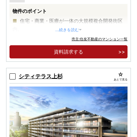
物件のポイント
住宅・商業・医療が一体の大規模複合開発街区
内。
...続きを読む
大規模免震レジデンス２０４邸。
売主:住友不動産のマンション一覧
上杉山通小学校・上杉山中学校が通学区。
資料請求する
シティテラス上杉
あとで見る