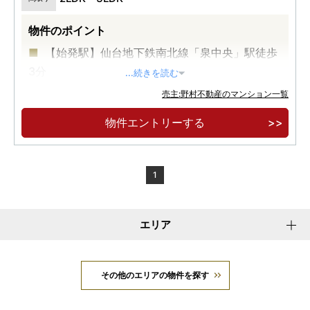
物件のポイント
【始発駅】仙台地下鉄南北線「泉中央」駅徒歩
3分
...続きを読む
【低炭素認定住宅】×【ZEH-M Oriented】家計
売主:野村不動産のマンション一覧
にやさしく、住まう快適性を追求
物件エントリーする
【中型犬とも暮らせる】ペットOKマンション
1
エリア
その他のエリアの物件を探す