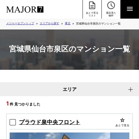
あとで見る
最近見た
リスト
物件
メジャーセブントップ
エリアから探す
東北
宮城県仙台市泉区のマンション一覧
宮城県仙台市泉区のマンション一覧
エリア
1
件 見つかりました
プラウド泉中央フロント
あとで見る