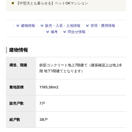
【中型犬とも暮らせる】ペットOKマンション
建物情報
販売・入居・土地情報
管理・費用情報
備考
問合せ情報
建物情報
構造、階建
鉄筋コンクリート地上7階建て（建築確認上は地上6
階 地下1階建てとなります）
敷地面積
1195.36m2
販売戸数
7戸
総戸数
38戸