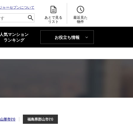
ジャーセブンについて
あとで見る
最近見た
リスト
物件
人気マンション
お役立ち情報
MAJOR'S BLOG
ランキング
トレンドLabo
山形市(1)
福島県郡山市(1)