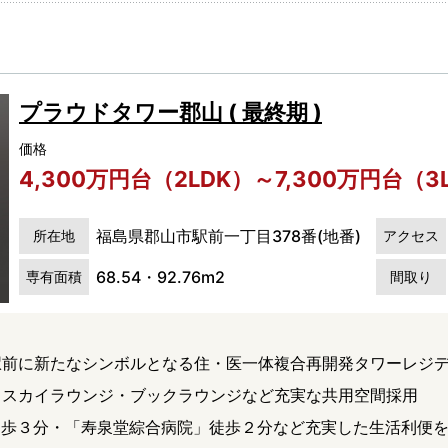
プラウドタワー郡山 ( 最終期 )
価格
4,300万円台（2LDK）～7,300万円台（3
福島県郡山市駅前一丁目378番(地番)
所在地
アクセス
68.54・92.76m2
専有面積
間取り
 駅前に新たなシンボルとなる住・医一体複合再開発タワーレジ
ス スカイラウンジ・ブックラウンジなど充実な共用空間採用
徒歩３分・「寿泉堂綜合病院」徒歩２分など充実した生活利便