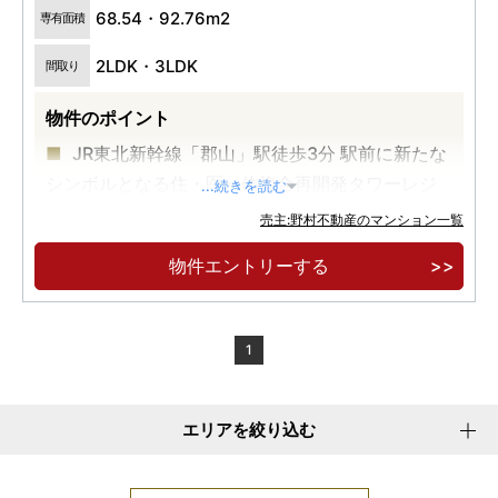
68.54・92.76m2
専有面積
2LDK・3LDK
間取り
物件のポイント
JR東北新幹線「郡山」駅徒歩3分 駅前に新たな
シンボルとなる住・医一体複合再開発タワーレジ
...続きを読む
デンス誕生
売主:野村不動産のマンション一覧
全157邸・21階建タワーレジデンス スカイラウ
物件エントリーする
ンジ・ブックラウンジなど充実な共用空間採用
街の中枢にある「うすい百貨店」徒歩３分・
「寿泉堂綜合病院」徒歩２分など充実した生活利
1
便を享受
エリアを絞り込む