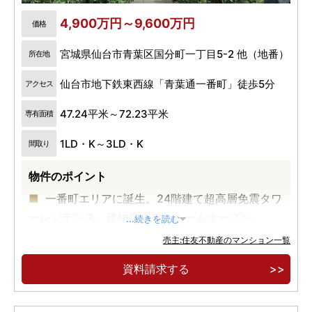
4,900万円～9,600万円
価格
宮城県仙台市青葉区国分町一丁目5-2 他（地番）
所在地
仙台市地下鉄東西線「青葉通一番町」徒歩5分
アクセス
47.24平米～72.23平米
専有面積
1LD・K～3LD・K
間取り
物件のポイント
一番町エリアに誕生。24階建て超高層免震タワ
ーレジデンス。建物内モデルルームオープン。
...続きを読む
地下鉄東西線「青葉通一番町」駅徒歩5分、地
売主:住友不動産のマンション一覧
下鉄南北線「広瀬通」駅徒歩6分、JR「仙台」駅徒
資料請求する
歩16分。
「藤崎本店」徒歩5分、「仙台三越」徒歩8分。