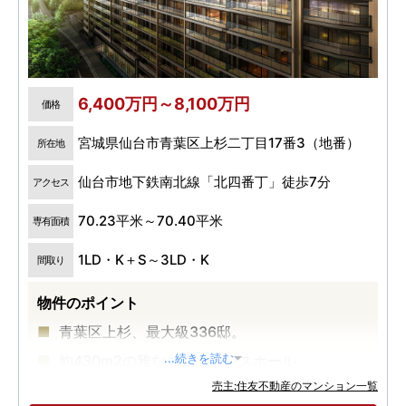
6,400万円～8,100万円
価格
宮城県仙台市青葉区上杉二丁目17番3（地番）
所在地
仙台市地下鉄南北線「北四番丁」徒歩7分
アクセス
70.23平米～70.40平米
専有面積
1LD・K＋S～3LD・K
間取り
物件のポイント
青葉区上杉、最大級336邸。
約430m2の雅なエントランスホール。
...続きを読む
売主:住友不動産のマンション一覧
スパ・フィットネスなど多彩な共用施設。