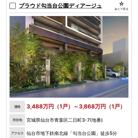
南側道路向かいには約600坪の肴町公園。
プラウド勾当台公園ディアージュ
あとで見る
3,488万円（1戸）～3,868万円（1戸）
価格
宮城県仙台市青葉区二日町3-7(地番)
所在地
仙台市地下鉄南北線「勾当台公園」徒歩5分
アクセス