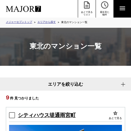
あとで見る
最近見た
リスト
物件
メジャーセブントップ
エリアから探す
東北のマンション一覧
東北のマンション一覧
エリアを絞り込む
9
件 見つかりました
シティハウス堤通雨宮町
あとで見る