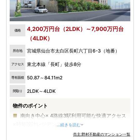
4,200万円台（2LDK）～7,900万円台
価格
（4LDK）
宮城県仙台市太白区長町六丁目6-3（地番）
所在地
東北本線「長町」徒歩8分
アクセス
50.87～84.11m2
専有面積
2LDK～4LDK
間取り
物件のポイント
南向き中心× 4路線3駅利用可能な快適アクセス
×時短設計レジデンス
...続きを読む
売主:野村不動産のマンション一覧