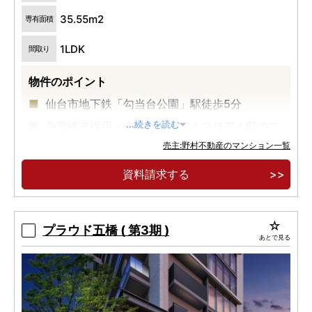
35.55m2
専有面積
1LDK
間取り
物件のポイント
仙台市地下鉄「勾当台公園」駅徒歩5分
免震構造採用／全邸南向き／１フロア４邸のプ
...続きを読む
ライベートレジデンス
売主:野村不動産のマンション一覧
1LDK／35.55㎡（3階） 3,388万円～
資料請求する
プラウド五橋 ( 第3期 )
あとで見る