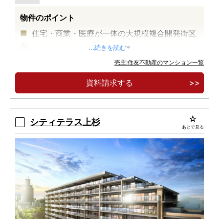
物件のポイント
住宅・商業・医療が一体の大規模複合開発街区
内。
...続きを読む
大規模免震レジデンス２０４邸。
売主:住友不動産のマンション一覧
上杉山通小学校・上杉山中学校が通学区。
資料請求する
シティテラス上杉
あとで見る