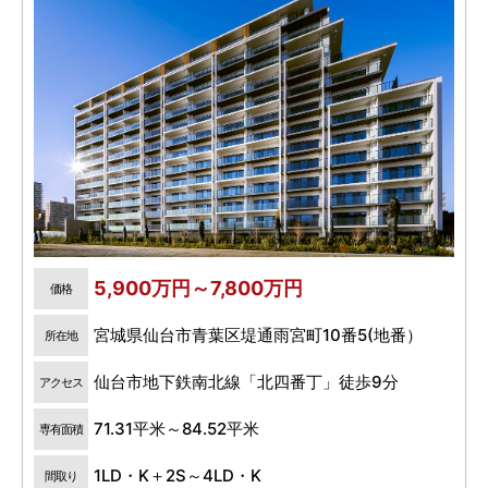
5,900万円～7,800万円
価格
宮城県仙台市青葉区堤通雨宮町10番5(地番）
所在地
仙台市地下鉄南北線「北四番丁」徒歩9分
アクセス
71.31平米～84.52平米
専有面積
1LD・K＋2S～4LD・K
間取り