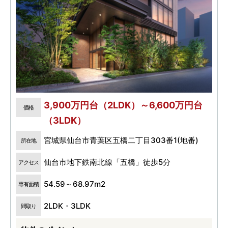
3,900万円台（2LDK）～6,600万円台
価格
（3LDK）
宮城県仙台市青葉区五橋二丁目303番1(地番)
所在地
仙台市地下鉄南北線「五橋」徒歩5分
アクセス
54.59～68.97m2
専有面積
2LDK・3LDK
間取り