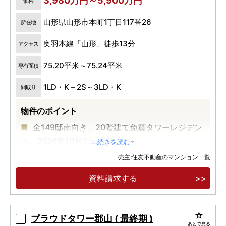
3,980万円～5,900万円
価格
山形県山形市本町1丁目117番26
所在地
奥羽本線「山形」徒歩13分
アクセス
75.20平米～75.24平米
専有面積
1LD・K＋2S～3LD・K
間取り
物件のポイント
全149邸南向き、20階建て免震タワーレジデン
ス。2026年10月完成予定。
...続きを読む
山形市の中心・七日町大通り。教育・医療・公
売主:住友不動産のマンション一覧
共・官庁エリアに囲まれた、暮らしやすいまち
資料請求する
「本町」に誕生。
除雪時も安心の敷地内ロードヒーティング採
用。風雨から愛車を守るタワーパーキングで駐車
プラウドタワー郡山 ( 最終期 )
あとで見る