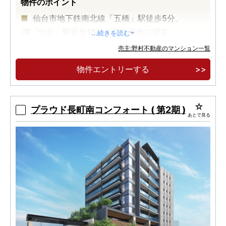
物件のポイント
仙台市地下鉄南北線「五橋」駅徒歩5分、
JR「仙台」駅徒歩16分の都心立地に誕生
...続きを読む
『全邸南向き×免震構造×長期優良住宅認定』の
売主:野村不動産のマンション一覧
こだわりの邸宅
物件エントリーする
3LDK中心の全69邸 ※69戸中41戸が3LDK
プラウド長町南コンフォート ( 第2期 )
あとで見る