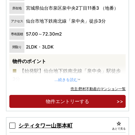
宮城県仙台市泉区泉中央2丁目11番3 （地番）
所在地
仙台市地下鉄南北線「泉中央」徒歩3分
アクセス
57.00～72.30m2
専有面積
2LDK・3LDK
間取り
物件のポイント
【始発駅】仙台地下鉄南北線「泉中央」駅徒歩
3分
...続きを読む
【低炭素認定住宅】×【ZEH-M Oriented】家計
売主:野村不動産のマンション一覧
にやさしく、住まう快適性を追求
物件エントリーする
【中型犬とも暮らせる】ペットOKマンション
シティタワー山形本町
あとで見る