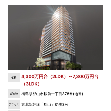
場100％確保。
4,300万円台（2LDK）～7,300万円台
価格
（3LDK）
福島県郡山市駅前一丁目378番(地番)
所在地
東北新幹線「郡山」徒歩3分
アクセス