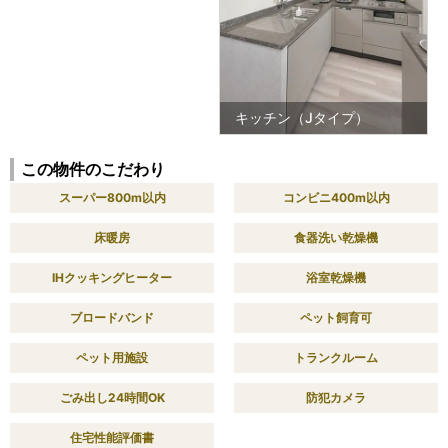
キッチン（Jタイプ）
この物件のこだわり
スーパー800m以内
コンビニ400m以内
床暖房
食器洗い乾燥機
IHクッキングヒーター
浴室乾燥機
ブロードバンド
ペット飼育可
ペット用施設
トランクルーム
ごみ出し24時間OK
防犯カメラ
住宅性能評価書