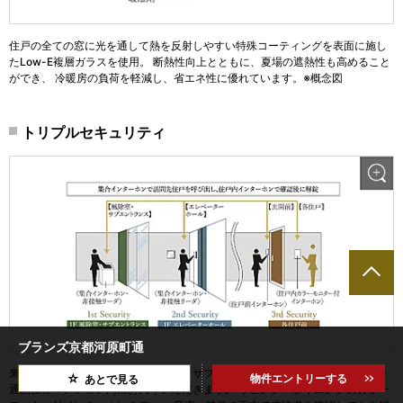
住戸の全ての窓に光を通して熱を反射しやすい特殊コーティングを表面に施し
たLow-E複層ガラスを使用。 断熱性向上とともに、夏場の遮熱性も高めること
ができ、 冷暖房の負荷を軽減し、省エネ性に優れています。※概念図
トリプルセキュリティ
ブランズ京都河原町通
来訪の方は各住戸の居住者と風除室・サブエントランスの集合インターホンで
物件エントリーする
あとで見る
通話後にマンション内にお入りいただきます。 リビング・ダイニングのカラー