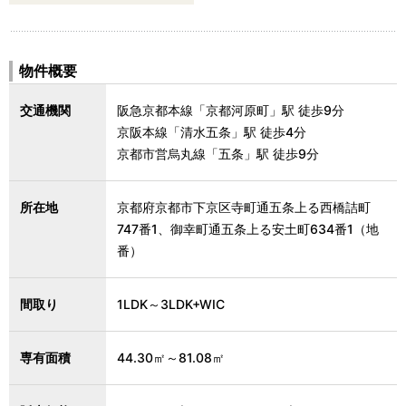
物件概要
交通機関
阪急京都本線「京都河原町」駅 徒歩9分
京阪本線「清水五条」駅 徒歩4分
京都市営烏丸線「五条」駅 徒歩9分
所在地
京都府京都市下京区寺町通五条上る西橋詰町
747番1、御幸町通五条上る安土町634番1（地
番）
間取り
1LDK～3LDK+WIC
専有面積
44.30㎡～81.08㎡