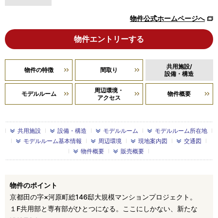
物件公式ホームページへ
物件エントリーする
共用施設/
物件の特徴
間取り
設備・構造
周辺環境・
モデルルーム
物件概要
アクセス
共用施設
設備・構造
モデルルーム
モデルルーム所在地
モデルルーム基本情報
周辺環境
現地案内図
交通図
物件概要
販売概要
物件のポイント
京都田の字×河原町総146邸大規模マンションプロジェクト。
１F共用部と専有部がひとつになる。ここにしかない、新たな