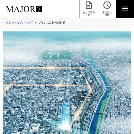
あとで見る
最近見た
リスト
物件
メジャーセブントップ
ブランズ京都河原町通