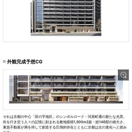
外観完成予想CG
それは京都の中心「田の字地区」のシンボルロード・河原町通の新たな光景。
街を行き交う人々の記憶に刻まれる敷地面積1,500m2超・総146邸の雄大さ。
東急不動産が満を持して創造する圧倒的存在とともに京都は次の進化へと踏み