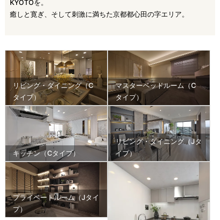
KYOTOを。
癒しと寛ぎ、そして刺激に満ちた京都都心田の字エリア。
リビング・ダイニング（C
マスターベッドルーム（C
タイプ）
タイプ）
リビング・ダイニング（Jタ
キッチン（Cタイプ）
イプ）
プライベートルーム（Jタイ
プ）