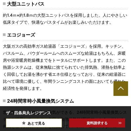
大型ユニットバス
約1.4ｍ×約1.8ｍの大型ユニットバスを採用しました。人にやさしい
低床タイプで、快適なバスタイムがお楽しみいただけます。
エコジョーズ
大阪ガスの高効率ガス給湯器「エコジョーズ」を採用。キッチン、
バスルーム、パウダールームへのスムーズな給湯はもちろん、床暖
房や浴室暖房乾燥機までをトータルにサポートします。また、この
熱源システムは、従来無駄に捨てられていた排気熱、潜熱を効率よ
く回収してお湯を沸かす省エネ仕様となっており、従来の給湯器に
比べて環境に優しく、年間ランニングコストの面においても優れた
経済性を発揮します。
24時間常時小風量換気システム
窓を閉めたままでも常に換気ができる、24時間常時小風量換気シス
ザ・四条烏丸レジデンス
テムを採用しています。各室の自然給気口(花粉フィルター付)から
資料請求する
あとで見る
外気を取り入れ、ドア下を経由して、バスルーム、パウダールー