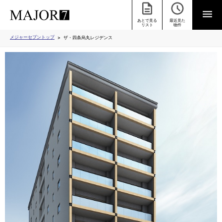
あとで見る
最近見た
リスト
物件
メジャーセブントップ
ザ・四条烏丸レジデンス