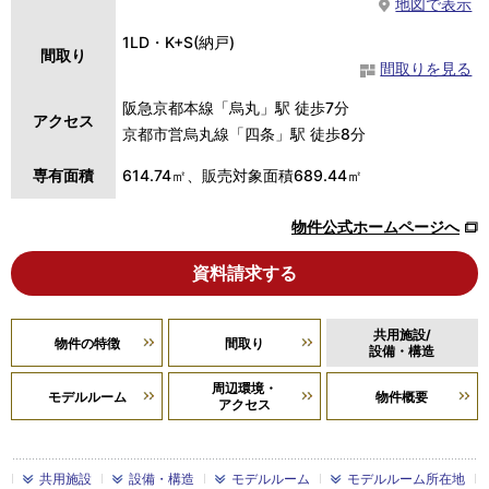
地図で表示
1LD・K+S(納戸)
間取り
間取りを見る
阪急京都本線「烏丸」駅 徒歩7分
アクセス
京都市営烏丸線「四条」駅 徒歩8分
専有面積
614.74㎡、販売対象面積689.44㎡
物件公式ホームページへ
資料請求する
共用施設/
物件の特徴
間取り
設備・構造
周辺環境・
モデルルーム
物件概要
アクセス
共用施設
設備・構造
モデルルーム
モデルルーム所在地