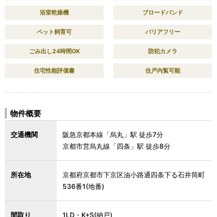
浴室乾燥機
ブロードバンド
ペット飼育可
バリアフリー
ごみ出し24時間OK
防犯カメラ
住宅性能評価書
住戸内覧可能
物件概要
交通機関
阪急京都本線「烏丸」駅 徒歩7分
京都市営烏丸線「四条」駅 徒歩8分
所在地
京都府京都市下京区油小路通四条下る石井筒町
536番1(地番)
間取り
1LD・K+S(納戸)