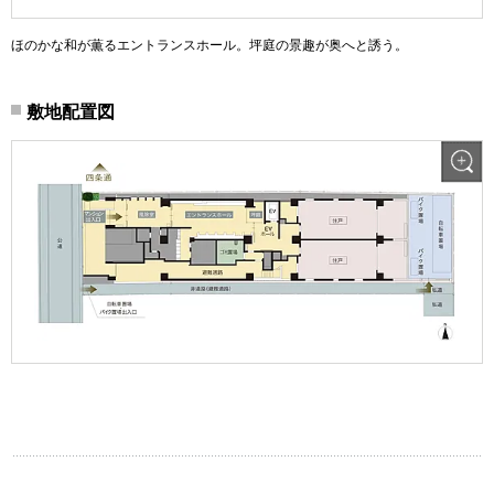
ほのかな和が薫るエントランスホール。坪庭の景趣が奥へと誘う。
敷地配置図