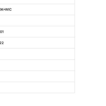
DK+WIC
.01
.22