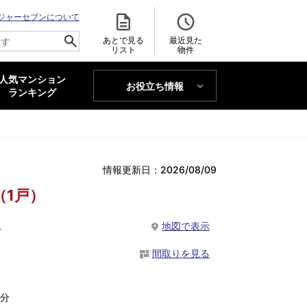
ジャーセブンについて
あとで見る
最近見た
リスト
物件
人気マンション
お役立ち情報
MAJOR'S BLOG
ランキング
トレンドLabo
情報更新日：2026/08/09
（1戸）
１
地図で表示
間取りを見る
0分