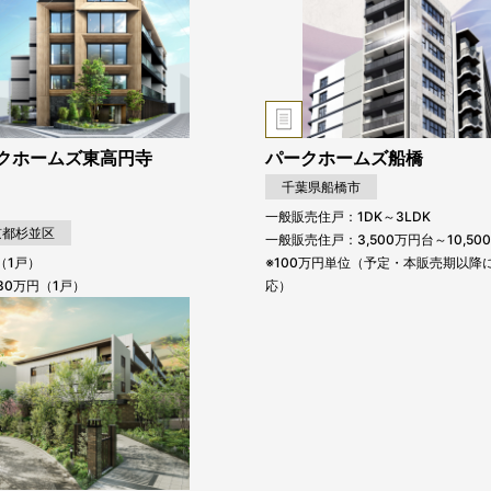
クホームズ東高円寺
パークホームズ船橋
千葉県船橋市
一般販売住戸：1DK～3LDK
京都杉並区
一般販売住戸：3,500万円台～10,50
（1戸）
※100万円単位（予定・本販売期以降
930万円（1戸）
応）