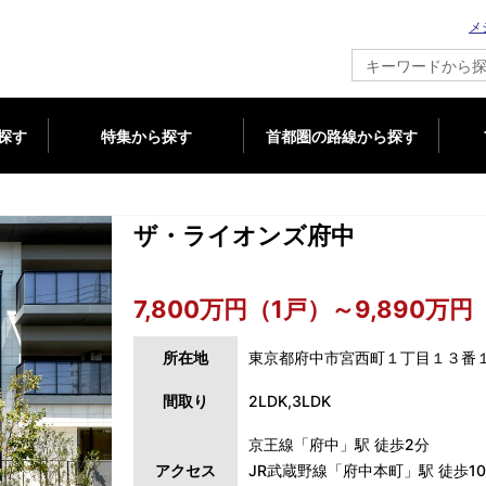
メ
新築マンション情報ならメジャーセブン
探す
特集から探す
首都圏の路線から探す
ザ・ライオンズ府中
7,800万円（1戸）～9,890万円
所在地
東京都府中市宮西町１丁目１３番
間取り
2LDK,3LDK
京王線「府中」駅 徒歩2分
アクセス
JR武蔵野線「府中本町」駅 徒歩1