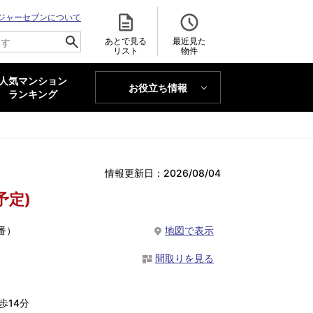
ジャーセブンについて
あとで見る
最近見た
リスト
物件
人気マンション
お役立ち情報
MAJOR'S BLOG
ランキング
トレンドLabo
情報更新日：2026/08/04
予定)
番）
地図で表示
間取りを見る
歩14分