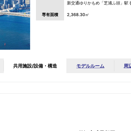
新交通ゆりかもめ「芝浦ふ頭」駅 
専有面積
2,368.30㎡
共用施設/
設備・構造
モデルルーム
周