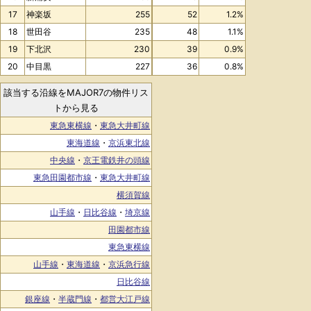
17
神楽坂
255
52
1.2%
18
世田谷
235
48
1.1%
19
下北沢
230
39
0.9%
20
中目黒
227
36
0.8%
該当する沿線をMAJOR7の物件リス
トから見る
東急東横線
・
東急大井町線
東海道線
・
京浜東北線
中央線
・
京王電鉄井の頭線
東急田園都市線
・
東急大井町線
横須賀線
山手線
・
日比谷線
・
埼京線
田園都市線
東急東横線
山手線
・
東海道線
・
京浜急行線
日比谷線
銀座線
・
半蔵門線
・
都営大江戸線