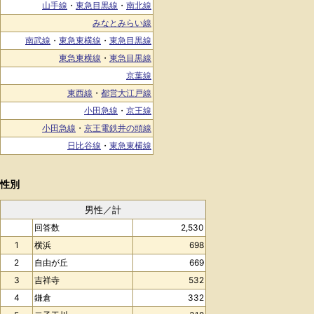
山手線
・
東急目黒線
・
南北線
みなとみらい線
南武線
・
東急東横線
・
東急目黒線
東急東横線
・
東急目黒線
京葉線
東西線
・
都営大江戸線
小田急線
・
京王線
小田急線
・
京王電鉄井の頭線
日比谷線
・
東急東横線
性別
男性／計
回答数
2,530
1
横浜
698
2
自由が丘
669
3
吉祥寺
532
4
鎌倉
332