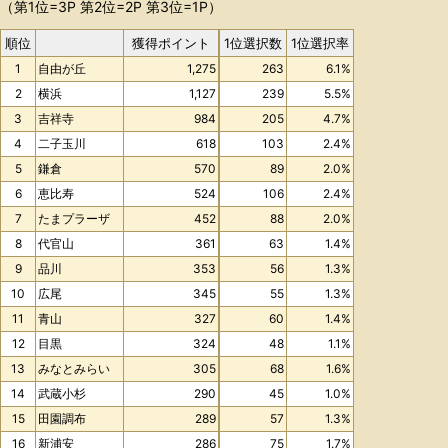
（第1位=3P 第2位=2P 第3位=1P）
順位
獲得ポイント
1位選択数
1位選択率
1
自由が丘
1,275
263
6.1%
2
横浜
1,127
239
5.5%
3
吉祥寺
984
205
4.7%
4
二子玉川
618
103
2.4%
5
鎌倉
570
89
2.0%
6
恵比寿
524
106
2.4%
7
たまプラーザ
452
88
2.0%
8
代官山
361
63
1.4%
9
品川
353
56
1.3%
10
広尾
345
55
1.3%
11
青山
327
60
1.4%
12
目黒
324
48
1.1%
13
みなとみらい
305
68
1.6%
14
武蔵小杉
290
45
1.0%
15
田園調布
289
57
1.3%
16
新浦安
286
75
1.7%