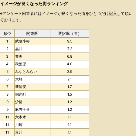
イメージが良くなった街ランキング
※アンケート回答者にはイメージが良くなった街をひとつだけ記入して頂い
ております。
順位
関東圏
選択率（％）
1
武蔵小杉
9.5
2
品川
7.2
3
豊洲
6.8
4
秋葉原
4.0
5
みなとみらい
2.9
6
大崎
2.1
7
新浦安
1.7
8
錦糸町
1.5
9
汐留
1.2
9
麻布十番
1.2
11
六本木
1.1
11
川崎
1.1
11
立川
1.1