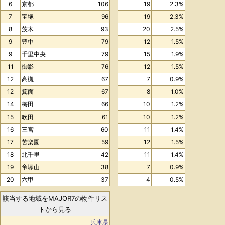
6
京都
106
19
2.3%
7
宝塚
96
19
2.3%
8
茨木
93
20
2.5%
9
豊中
79
12
1.5%
9
千里中央
79
15
1.9%
11
御影
76
12
1.5%
12
高槻
67
7
0.9%
12
箕面
67
8
1.0%
14
梅田
66
10
1.2%
15
吹田
61
10
1.2%
16
三宮
60
11
1.4%
17
苦楽園
59
12
1.5%
18
北千里
42
11
1.4%
19
帝塚山
38
7
0.9%
20
六甲
37
4
0.5%
該当する地域をMAJOR7の物件リス
トから見る
兵庫県