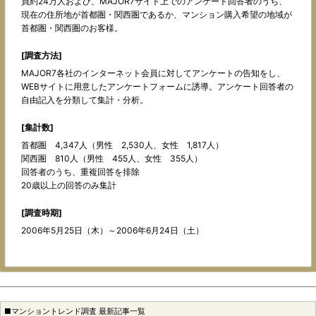
員約24万人および、MAJOR7サイト上でのアンケート回答者のうち、
現在の住所地が首都圏・関西圏であるか、マンション購入希望の地域が
首都圏・関西圏のお客様。
[調査方法]
MAJOR7各社のインターネット会員に対してアンケートの告知をし、
WEBサイトに用意したアンケートフォームに誘導。アンケート回答者の
自由記入を分類して集計・分析。
[集計数]
首都圏 4,347人（男性 2,530人、女性 1,817人）
関西圏 810人（男性 455人、女性 355人）
回答者のうち、重複回答を排除
20歳以上の回答のみ集計
[調査時期]
2006年5月25日（木）～2006年6月24日（土）
■マンショントレンド調査 最新記事一覧