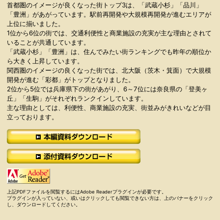
首都圏のイメージが良くなった街トップ3は、「武蔵小杉」「品川」
「豊洲」があがっています。駅前再開発や大規模再開発が進むエリアが
上位に揃いました。
1位から6位の街では、交通利便性と商業施設の充実が主な理由とされて
いることが共通しています。
「武蔵小杉」「豊洲」は、住んでみたい街ランキングでも昨年の順位か
ら大きく上昇しています。
関西圏のイメージの良くなった街では、北大阪（茨木・箕面）で大規模
開発が進む「彩都」がトップとなりました。
2位から5位では兵庫県下の街があがり、6～7位には奈良県の「登美ヶ
丘」「生駒」がそれぞれランクインしています。
主な理由としては、利便性、商業施設の充実、街並みがきれいなどが目
立っております。
上記PDFファイルを閲覧するにはAdobe Readerプラグインが必要です。
プラグインが入っていない、或いはクリックしても閲覧できない方は、上のバナーをクリック
し、ダウンロードしてください。