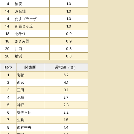
14
浦安
1.0
14
お台場
1.0
14
たまプラーザ
1.0
14
新百合ヶ丘
1.0
18
北千住
0.9
18
あざみ野
0.9
20
川口
0.8
20
横浜
0.8
順位
関東圏
選択率（％）
1
彩都
6.2
2
西宮
4.1
3
三田
3.1
4
尼崎
2.7
5
神戸
2.3
6
登美ヶ丘
2.2
7
生駒
1.5
8
西神中央
1.4