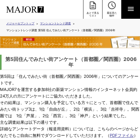
あとで見る
最近見た
リスト
物件
メジャーセブントップ
マンショントレンド調査
マンショントレンド調査 第5回 住んでみたい街アンケート（首都圏／関西圏）2006年
第5回住んでみたい街アンケート（首都圏／関西圏）2006
年
第5回は「住んでみたい街（首都圏／関西圏）2006年」についてのアンケー
トです。
MAJOR7を運営する参加8社の新築マンション情報のインターネット会員約
24万人の方にアンケートにご協力いただきました。
その結果は、マンション購入を予定している方々にとって、首都圏で住んで
みたい街トップ3は、1位「自由が丘」、2位「横浜」、3位「吉祥寺」。関西
圏では 1位「芦屋」、2位「西宮」、3位「神戸」という結果でした。
主な調査結果は以下の通りです。
詳細なアンケートデータ（報道用資料）については、こちらのページからど
なたでもご自由に無料でダウンロードしていただけます。（
PDFファイル
）