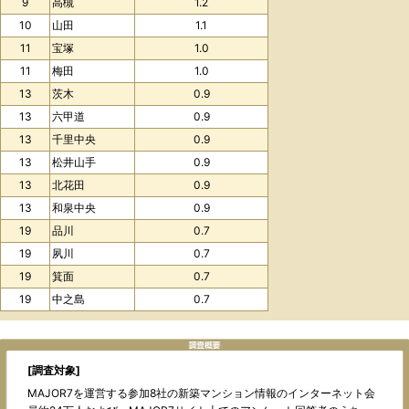
9
高槻
1.2
10
山田
1.1
11
宝塚
1.0
11
梅田
1.0
13
茨木
0.9
13
六甲道
0.9
13
千里中央
0.9
13
松井山手
0.9
13
北花田
0.9
13
和泉中央
0.9
19
品川
0.7
19
夙川
0.7
19
箕面
0.7
19
中之島
0.7
[調査対象]
MAJOR7を運営する参加8社の新築マンション情報のインターネット会