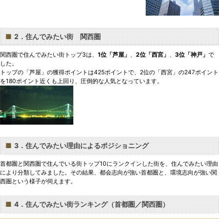
■
2．住んでみたい街 関西圏
関西圏で住んでみたい街トップ3は、
1位「芦屋」
、
2位「西宮」
、
3位「神戸」
で
した。
トップの「芦屋」の獲得ポイントは425ポイントで、2位の「西宮」の247ポイント
を180ポイント近くも上回り、圧倒的な人気となっています。
■
3．住んでみたい理由によるポジショニング
首都圏と関西圏で住んでいる街トップ10にランクインした街を、住んでみたい理由
により分類してみました。その結果、都会志向が強い首都圏と、環境志向が強い関
西圏という様子が伺えます。
■
4．住んでみたい街ランキング（首都圏／関西圏）