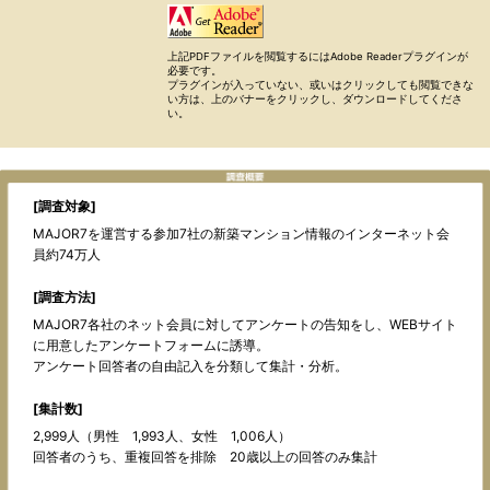
上記PDFファイルを閲覧するにはAdobe Readerプラグインが
必要です。
プラグインが入っていない、或いはクリックしても閲覧できな
い方は、上のバナーをクリックし、ダウンロードしてくださ
い。
[調査対象]
MAJOR7を運営する参加7社の新築マンション情報のインターネット会
員約74万人
[調査方法]
MAJOR7各社のネット会員に対してアンケートの告知をし、WEBサイト
に用意したアンケートフォームに誘導。
アンケート回答者の自由記入を分類して集計・分析。
[集計数]
2,999人（男性 1,993人、女性 1,006人）
回答者のうち、重複回答を排除 20歳以上の回答のみ集計