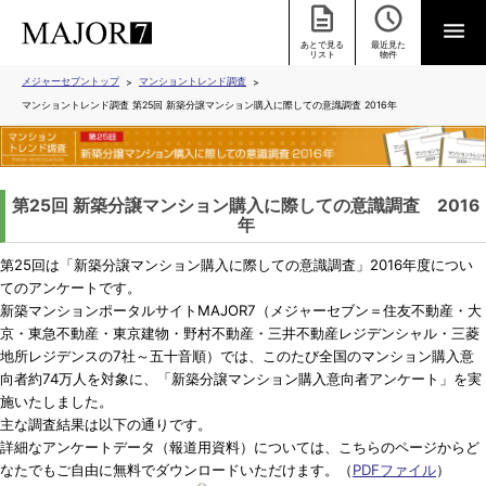
あとで見る
最近見た
リスト
物件
メジャーセブントップ
マンショントレンド調査
マンショントレンド調査 第25回 新築分譲マンション購入に際しての意識調査 2016年
第25回 新築分譲マンション購入に際しての意識調査 2016
年
第25回は「新築分譲マンション購入に際しての意識調査」2016年度につい
てのアンケートです。
新築マンションポータルサイトMAJOR7（メジャーセブン＝住友不動産・大
京・東急不動産・東京建物・野村不動産・三井不動産レジデンシャル・三菱
地所レジデンスの7社～五十音順）では、このたび全国のマンション購入意
向者約74万人を対象に、「新築分譲マンション購入意向者アンケート」を実
施いたしました。
主な調査結果は以下の通りです。
詳細なアンケートデータ（報道用資料）については、こちらのページからど
なたでもご自由に無料でダウンロードいただけます。（
PDFファイル
）