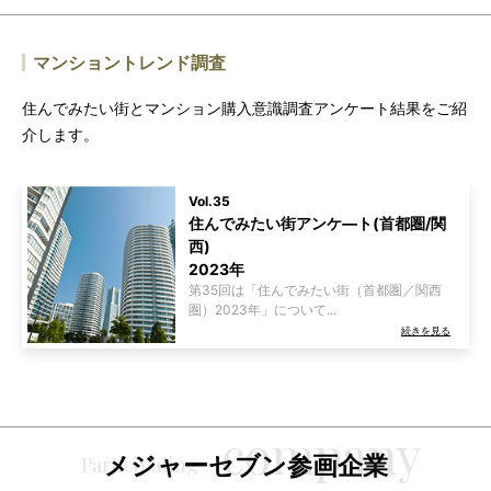
マンショントレンド調査
住んでみたい街とマンション購入意識調査アンケート結果をご紹
介します。
Vol.35
住んでみたい街アンケ―ト(首都圏/関
西)
2023年
第35回は「住んでみたい街（首都圏／関西
圏）2023年」について...
続きを見る
メジャーセブン参画企業