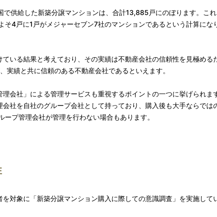
国で供給した新築分譲マンションは、合計13,885戸にのぼります。こ
、おおよそ4戸に1戸がメジャーセブン7社のマンションであるという計算にな
けている結果と考えており、その実績は不動産会社の信頼性を見極める
が、実績と共に信頼のある不動産会社であるといえます。
管理会社」による管理サービスも重視するポイントの一つに挙げられま
理会社を自社のグループ会社として持っており、購入後も大手ならでは
グループ管理会社が管理を行わない場合もあります。
性
者を対象に「新築分譲マンション購入に際しての意識調査」を実施して