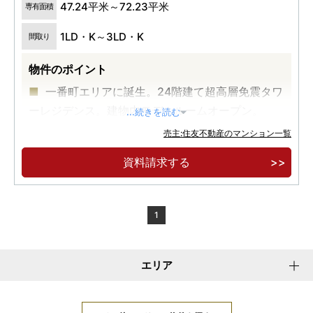
47.24平米～72.23平米
専有面積
1LD・K～3LD・K
間取り
物件のポイント
一番町エリアに誕生。24階建て超高層免震タワ
ーレジデンス。建物内モデルルームオープン。
...続きを読む
地下鉄東西線「青葉通一番町」駅徒歩5分、地
売主:住友不動産のマンション一覧
下鉄南北線「広瀬通」駅徒歩6分、JR「仙台」駅徒
資料請求する
歩16分。
「藤崎本店」徒歩5分、「仙台三越」徒歩8分。
南側道路向かいには約600坪の肴町公園。
1
エリア