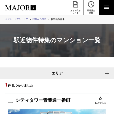
あとで見る
最近見た
リスト
物件
メジャーセブントップ
特集から探す
駅近物件特集
駅近物件特集のマンション一覧
エリア
1
件 見つかりました
シティタワー青葉通一番町
あとで見る