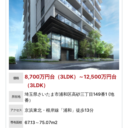
8,700万円台（3LDK）～12,500万円台
価格
（3LDK）
埼玉県さいたま市浦和区高砂三丁目149番1 (地
所在地
番）
京浜東北・根岸線「浦和」徒歩13分
アクセス
67.13～75.07m2
専有面積