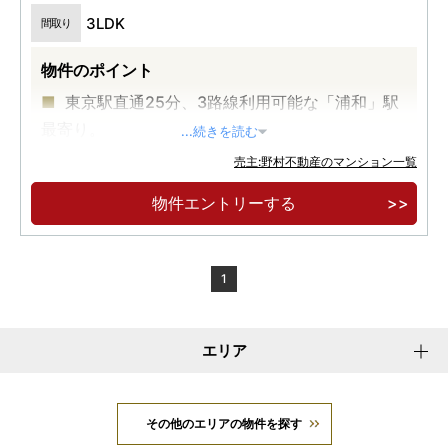
3LDK
間取り
物件のポイント
東京駅直通25分、3路線利用可能な「浦和」駅
最寄り。
...続きを読む
埼玉県庁など、官公庁が集積する「高砂」エリ
売主:野村不動産のマンション一覧
ア。
物件エントリーする
全戸3LDK、南西角地×南向き中心の開放感あふ
れる邸宅。
1
エリア
その他のエリアの物件を探す