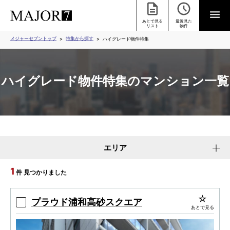
あとで見る
最近見た
リスト
物件
メジャーセブントップ
特集から探す
ハイグレード物件特集
ハイグレード物件特集のマンション一覧
エリア
1
件 見つかりました
プラウド浦和高砂スクエア
あとで見る