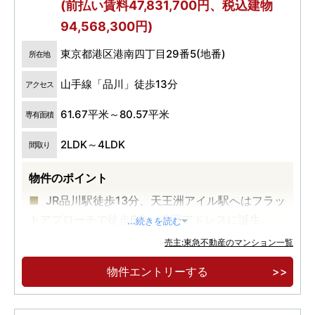
(前払い賃料47,831,700円、税込建物
94,568,300円)
東京都港区港南四丁目29番5(地番)
所在地
山手線「品川」徒歩13分
アクセス
61.67平米～80.57平米
専有面積
2LDK～4LDK
間取り
物件のポイント
JR品川駅徒歩13分、天王洲アイル駅へはフラッ
トアプローチで徒歩6分。港区アドレスに誕生。
...続きを読む
都心を豊かに暮らす定期転借地権付レジデン
売主:東急不動産のマンション一覧
ス。東京海洋大学の敷地内に出入りが可能な総戸
物件エントリーする
数216邸。
低炭素建築物認定取得予定、専用庭付きタイプ