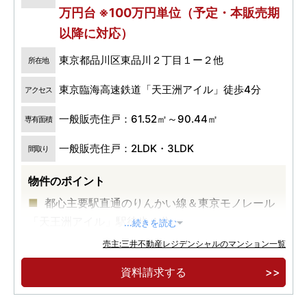
万円台 ※100万円単位（予定・本販売期
以降に対応）
東京都品川区東品川２丁目１ー２他
所在地
東京臨海高速鉄道「天王洲アイル」徒歩4分
アクセス
一般販売住戸：61.52㎡～90.44㎡
専有面積
一般販売住戸：2LDK・3LDK
間取り
物件のポイント
都心主要駅直通のりんかい線＆東京モノレール
「天王洲アイル」駅徒歩４分
...続きを読む
Ｔ．Ｙ．ＨＡＲＢＯＲに近接する開放的なウォ
売主:三井不動産レジデンシャルのマンション一覧
ーターフロント
資料請求する
水辺の街のシンボルとなる地上３４階建超高層
レジデンス