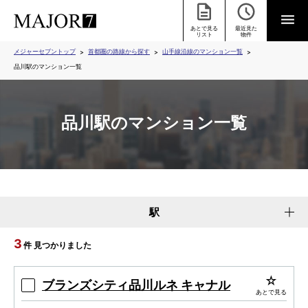
あとで見る
最近見た
リスト
物件
メジャーセブントップ
首都圏の路線から探す
山手線沿線のマンション一覧
品川駅のマンション一覧
品川駅のマンション一覧
駅
3
件 見つかりました
ブランズシティ品川ルネ キャナル
あとで見る