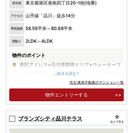
東京都港区港南四丁目20-1他(地番)
所在地
山手線「品川」徒歩14分
アクセス
58.59平米～80.68平米
専有面積
2LDK～4LDK
間取り
物件のポイント
港区アドレス×品川再開発エリア×ウォーターフ
ロントを生活圏とする「天王洲アイル」駅徒歩6分
...続きを読む
の地に誕生
売主:東急不動産のマンション一覧
物件エントリーする
ブランズシティ品川テラス
あとで見る