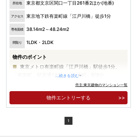
東京都文京区関口一丁目261番2ほか(地番)
所在地
東京地下鉄有楽町線「江戸川橋」徒歩1分
アクセス
38.14m2～48.24m2
専有面積
1LDK・2LDK
間取り
物件のポイント
東京メトロ有楽町線「江戸川橋」駅徒歩1分、
「有楽町」駅直通14分、「大手町」駅8分
...続きを読む
全邸角住戸・内廊下設計
売主:東京建物のマンション一覧
物件エントリーする
1