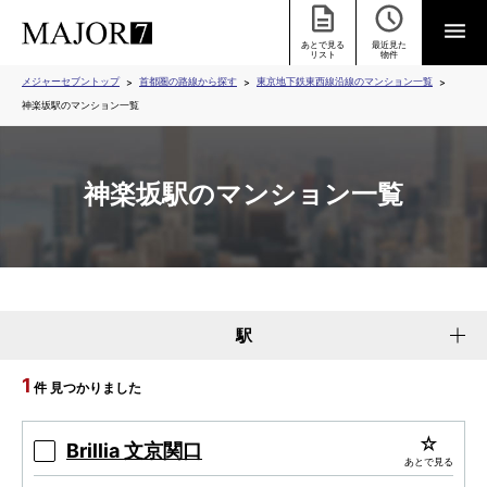
あとで見る
最近見た
リスト
物件
メジャーセブントップ
首都圏の路線から探す
東京地下鉄東西線沿線のマンション一覧
神楽坂駅のマンション一覧
神楽坂駅のマンション一覧
駅
1
件 見つかりました
Brillia 文京関口
あとで見る