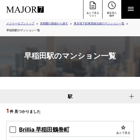
あとで見る
最近見た
リスト
物件
メジャーセブントップ
首都圏の路線から探す
東京地下鉄東西線沿線のマンション一覧
早稲田駅のマンション一覧
早稲田駅のマンション一覧
駅
1
件 見つかりました
Brillia 早稲田鶴巻町
あとで見る