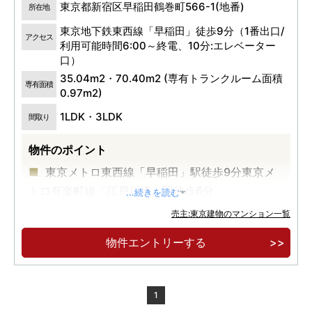
東京都新宿区早稲田鶴巻町566-1(地番)
所在地
東京地下鉄東西線「早稲田」徒歩9分（1番出口/
アクセス
利用可能時間6:00～終電、10分:エレベーター
口）
35.04m2・70.40m2 (専有トランクルーム面積
専有面積
0.97m2)
1LDK・3LDK
間取り
物件のポイント
東京メトロ東西線「早稲田」駅徒歩9分東京メ
トロ有楽町線「江戸川橋」駅徒歩6分
...続きを読む
売主:東京建物のマンション一覧
物件エントリーする
1