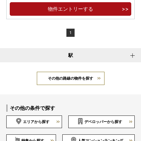
ペデストリアンデッキで直結 徒歩3分
物件エントリーする
躍動と成熟、進化する池袋 煌めき移ろう都心の
空を窓辺に飾る日常へ
1
駅
その他の路線の物件を探す
その他の条件で探す
エリアから探す
デベロッパーから探す
特集から探す
人気マンションランキング