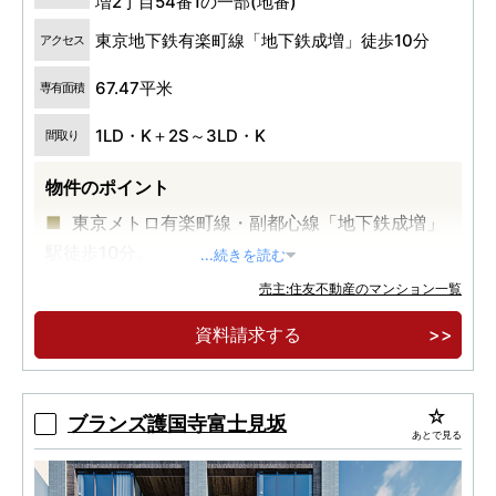
増2丁目54番1の一部(地番)
東京地下鉄有楽町線「地下鉄成増」徒歩10分
アクセス
67.47平米
専有面積
1LD・K＋2S～3LD・K
間取り
物件のポイント
東京メトロ有楽町線・副都心線「地下鉄成増」
駅徒歩10分。
...続きを読む
東武東上線「成増」駅から「池袋」駅まで1駅
売主:住友不動産のマンション一覧
12分。
資料請求する
商業利便充実の「成増」駅生活圏。
ブランズ護国寺富士見坂
あとで見る