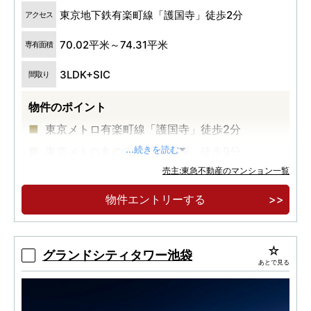
東京地下鉄有楽町線「護国寺」徒歩2分
アクセス
70.02平米～74.31平米
専有面積
3LDK+SIC
間取り
物件のポイント
東京メトロ有楽町線「護国寺」徒歩2分
東京メトロ丸の内線「新大塚」徒歩9分
...続きを読む
売主:東急不動産のマンション一覧
南北に広がる開放的な眺め
物件エントリーする
グランドシティタワー池袋
あとで見る