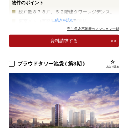
物件のポイント
総戸数８７８戸、５２階建タワーレジデンス。
東京メトロ有楽町線東池袋駅直結。
...続きを読む
売主:住友不動産のマンション一覧
JR山手線池袋駅徒歩9分。
資料請求する
プラウドタワー池袋 ( 第3期 )
あとで見る