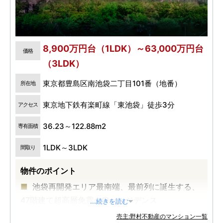
8,900万円台（1LDK）～63,000万円台
価格
（3LDK）
東京都豊島区南池袋二丁目101番（地番）
所在地
東京地下鉄有楽町線「東池袋」徒歩3分
アクセス
36.23～122.88m2
専有面積
1LDK～3LDK
間取り
物件のポイント
池袋再開発エリア最南端、最前列に誕生する、
47階建て超高層免震タワーレジデンス
...続きを読む
JR「池袋」駅徒歩10分、有楽町線「東池袋」駅
売主:野村不動産のマンション一覧