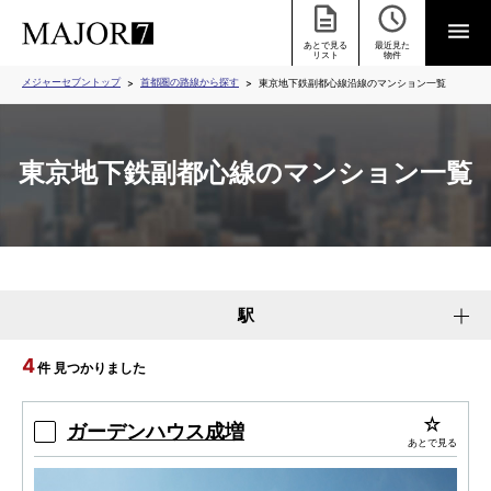
あとで見る
最近見た
リスト
物件
メジャーセブントップ
首都圏の路線から探す
東京地下鉄副都心線沿線のマンション一覧
東京地下鉄副都心線のマンション一覧
駅
4
件 見つかりました
ガーデンハウス成増
あとで見る