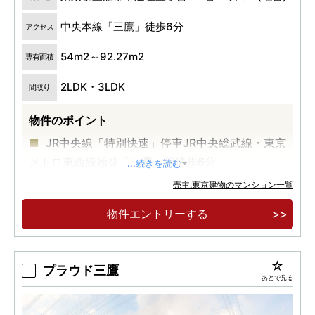
中央本線「三鷹」徒歩6分
アクセス
54m2～92.27m2
専有面積
2LDK・3LDK
間取り
物件のポイント
JR中央線「特別快速」停車JR中央総武線・東京
メトロ東西線始発「三鷹」駅徒歩6分
...続きを読む
角住戸率100％（販売住戸）2LDK～3LDKゆと
売主:東京建物のマンション一覧
りある生活を実現できるプレミアムプラン
物件エントリーする
本町通りに面したプライベートレジデンス
プラウド三鷹
あとで見る