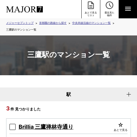
あとで見る
最近見た
リスト
物件
メジャーセブントップ
首都圏の路線から探す
中央本線沿線のマンション一覧
三鷹駅のマンション一覧
三鷹駅のマンション一覧
駅
3
件 見つかりました
Brillia 三鷹禅林寺通り
あとで見る