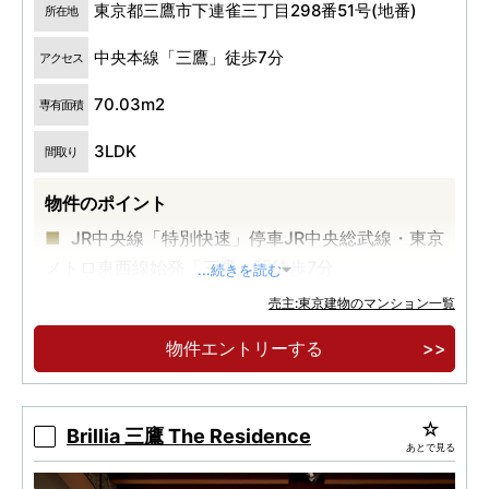
東京都三鷹市下連雀三丁目298番51号(地番)
所在地
中央本線「三鷹」徒歩7分
アクセス
70.03m2
専有面積
3LDK
間取り
物件のポイント
JR中央線「特別快速」停車JR中央総武線・東京
メトロ東西線始発「三鷹」駅徒歩7分
...続きを読む
全邸南向き・ワイドスパン・※角住戸率約
売主:東京建物のマンション一覧
66％・１LDK～３LDK※全24戸中16戸が角住戸
物件エントリーする
禅林寺通りに面した穏やかな住環境
Brillia 三鷹 The Residence
あとで見る