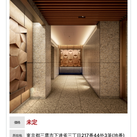
未定
価格
東京都三鷹市下連雀三丁目217番44外3筆(地番)
所在地