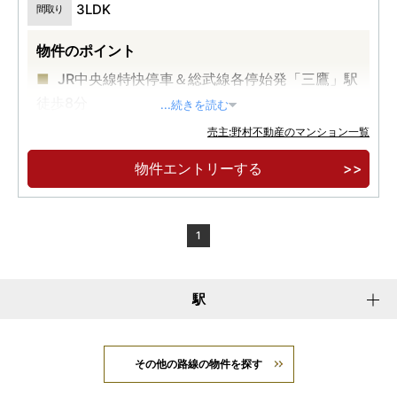
3LDK
間取り
物件のポイント
JR中央線特快停車＆総武線各停始発「三鷹」駅
徒歩8分
...続きを読む
専有面積56㎡台～92㎡台、2LDK・3LDK 全63
売主:野村不動産のマンション一覧
邸
物件エントリーする
内廊下・ワイドスパン中心のゆとりある設計
1
駅
その他の路線の物件を探す