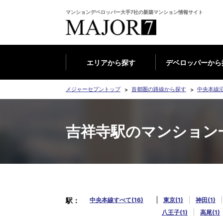
マンションデベロッパー大手7社の新築マンション情報サイト
エリアから探す
デベロッパーから
メジャーセブントップ
首都圏の路線から探す
中央本線
吉祥寺駅のマンション
駅
中央本線すべて(16)
東京(1)
神田(1)
八王子(1)
高尾(1)