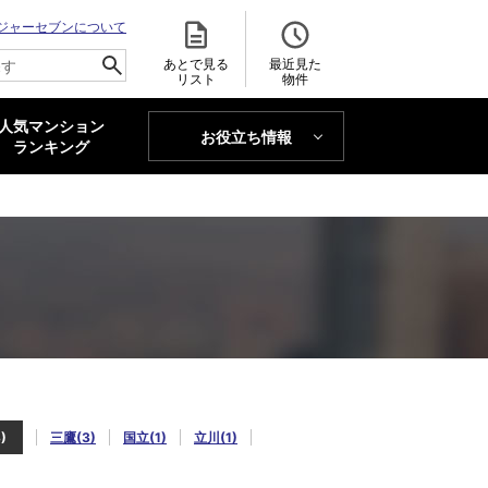
ジャーセブンについて
あとで見る
最近見た
リスト
物件
人気マンション
お役立ち情報
MAJOR'S BLOG
ランキング
トレンドLabo
)
三鷹(3)
国立(1)
立川(1)