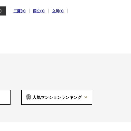
)
三鷹(3)
国立(1)
立川(1)
人気マンションランキング