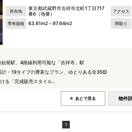
東京都武蔵野市吉祥寺北町1丁目717
所在地
アクセス
番6（地番）
63.61m2～87.64m2
専有面積
間取り
線始発駅、4路線利用可能な「吉祥寺」駅
下設計・19タイプの豊富なプラン、ゆとりある全35邸
だける「完成販売スタイル」
物件
あとで見る
1