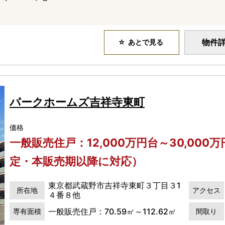
物件
あとで見る
パークホームズ吉祥寺東町
価格
一般販売住戸：12,000万円台～30,000
定・本販売期以降に対応）
東京都武蔵野市吉祥寺東町３丁目３1
所在地
アクセス
４番８他
一般販売住戸：70.59㎡～112.62㎡
専有面積
間取り