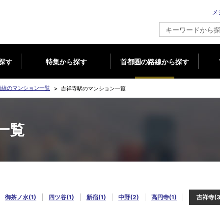
メ
新築マンション情報ならメジャーセブン
探す
特集から探す
首都圏の路線から探す
沿線のマンション一覧
吉祥寺駅のマンション一覧
一覧
御茶ノ水(1)
四ツ谷(1)
新宿(1)
中野(2)
高円寺(1)
吉祥寺(3