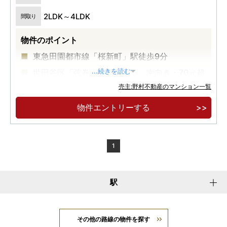
2LDK～4LDK
間取り
物件のポイント
東急田園都市線「桜新町」駅徒歩9分
世田谷区「弦巻」に誕生する、南向き・70㎡超
...続きを読む
中心の97邸。
売主:野村不動産のマンション一覧
最上階プレミアムフロア4邸「内廊下」「床快
物件エントリーする
full」採用。
1
駅
その他の路線の物件を探す