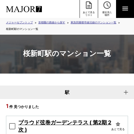
あとで見る
最近見た
リスト
物件
メジャーセブントップ
首都圏の路線から探す
東急田園都市線沿線のマンション一覧
桜新町駅のマンション一覧
桜新町駅のマンション一覧
駅
1
件 見つかりました
プラウド弦巻ガーデンテラス ( 第2期 2
次 )
あとで見る