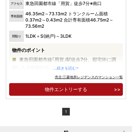
東急田園都市線「用賀」徒歩7分※南口
アクセス
46.35m2～73.13m2 トランクルーム面積
専有面積
0.37m2～0.43m2 合計専有面積46.75m2～
73.56m2
1LDK＋S(納戸)～3LDK
間取り
物件のポイント
東急田園都市線｢用賀｣駅徒歩7分、邸宅街に調
和した全83邸のレジデンス
...続きを読む
全邸東向き1LDK+S(納戸)～3LDK、多様なライ
売主:三菱地所レジデンスのマンション一覧
フスタイルに寄り添うプランをご用意
物件エントリーする
「渋谷」駅･「大手町」駅直通のフットワーク
と洗練の都市生活を叶える田園都市線ライフ
1