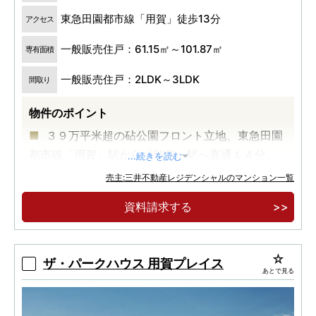
東急田園都市線「用賀」徒歩13分
アクセス
一般販売住戸：61.15㎡～101.87㎡
専有面積
一般販売住戸：2LDK～3LDK
間取り
物件のポイント
３９万平米超の砧公園フロント立地、東急田園
都市線「用賀」駅から「渋谷」駅へ直通１４分。
...続きを読む
東西に広がる開放的な砧公園ビューと都心ビュ
売主:三井不動産レジデンシャルのマンション一覧
ー。
資料請求する
５４平米台～１０１平米台、全１５タイプの多
彩なプランバリエーション。
ザ・パークハウス 用賀プレイス
あとで見る