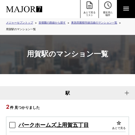
あとで見る
最近見た
リスト
物件
メジャーセブントップ
首都圏の路線から探す
東急田園都市線沿線のマンション一覧
用賀駅のマンション一覧
用賀駅のマンション一覧
駅
2
件 見つかりました
パークホームズ上用賀五丁目
あとで見る