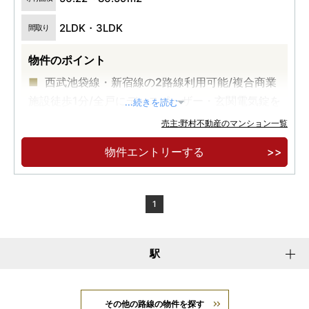
2LDK・3LDK
間取り
物件のポイント
西武池袋線・新宿線の2路線利用可能/複合商業
施設徒歩1分/全戸にディスポーザー・玄関電気錠を
...続きを読む
標準設置
売主:野村不動産のマンション一覧
「所沢」駅徒歩10分に、全303邸の大規模マン
物件エントリーする
ションが誕生。
専有面積71㎡超中心のゆとりあるプラン。
1
駅
その他の路線の物件を探す