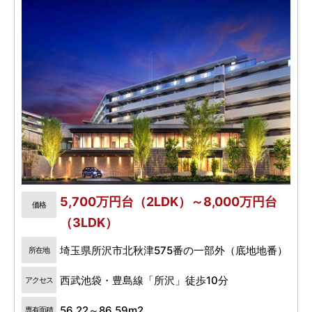
5,700万円台（2LDK）～8,000万円台
価格
（3LDK）
埼玉県所沢市北秋津575番の一部外（底地地番）
所在地
西武池袋・豊島線「所沢」徒歩10分
アクセス
56.22～86.59m2
専有面積