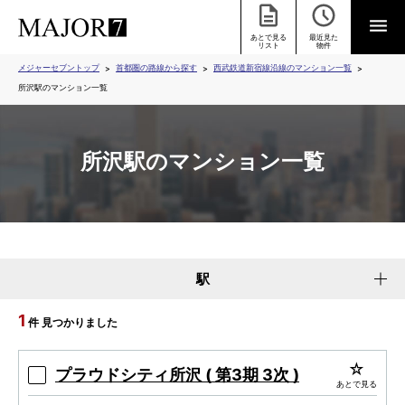
あとで見る
最近見た
リスト
物件
メジャーセブントップ
首都圏の路線から探す
西武鉄道新宿線沿線のマンション一覧
所沢駅のマンション一覧
所沢駅のマンション一覧
駅
1
件 見つかりました
プラウドシティ所沢 ( 第3期 3次 )
あとで見る