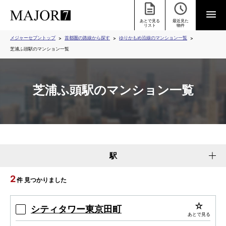
あとで見る
最近見た
リスト
物件
メジャーセブントップ
首都圏の路線から探す
ゆりかもめ沿線のマンション一覧
芝浦ふ頭駅のマンション一覧
芝浦ふ頭駅のマンション一覧
駅
2
件 見つかりました
シティタワー東京田町
あとで見る