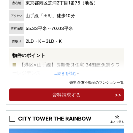
東京都港区芝浦2丁目1番75（地番）
所在地
山手線「田町」徒歩10分
アクセス
55.33平米～70.03平米
専有面積
2LD・K～3LD・K
間取り
物件のポイント
【港区×山手線】長期優良住宅 34階建免震タワ
ーレジデンス
...続きを読む
JR山手線「田町」駅 再開発により得られた美
売主:住友不動産のマンション一覧
と利便性3駅5路線利用可能
資料請求する
3LD・K全戸角住戸、スカイラウンジ・フィッ
トネスルームなどの共用施設
CITY TOWER THE RAINBOW
あとで見る