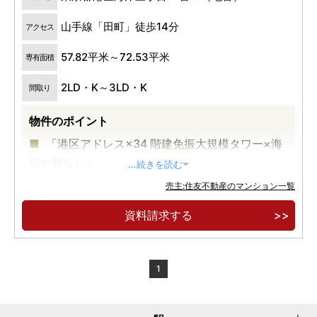
山手線「田町」徒歩14分
アクセス
57.82平米～72.53平米
専有面積
2LD・K～3LD・K
間取り
物件のポイント
「港区アドレス×34 階建免振大規模タワー×海
辺の暮らし」
...続きを読む
「芝浦ふ頭」駅徒歩５分 JR 山手線を含む 3 駅
売主:住友不動産のマンション一覧
5 路線 都心の主要エリアが直通 10 分圏内
資料請求する
≪充実の共用施設≫スカイラウンジ、ゲストル
ーム、フィットネスルーム、テレワークラウンジ
1