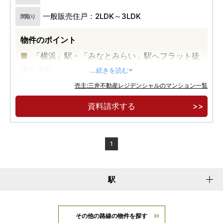
一般販売住戸：2LDK～3LDK
間取り
物件のポイント
「横浜」駅・「みなとみらい」駅へフラット徒
歩１３分
...続きを読む
横浜市営地下鉄ブルーライン「高島町」駅徒歩
売主:三井不動産レジデンシャルのマンション一覧
４分、京浜急行本線「戸部」駅徒歩５分
資料請求する
開放感あふれる全邸南向き
1
駅
その他の路線の物件を探す