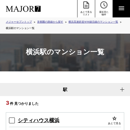
あとで見る
最近見た
リスト
物件
メジャーセブントップ
首都圏の路線から探す
横浜高速鉄道ＭＭ線沿線のマンション一覧
横浜駅のマンション一覧
横浜駅のマンション一覧
駅
3
件 見つかりました
シティハウス横浜
あとで見る