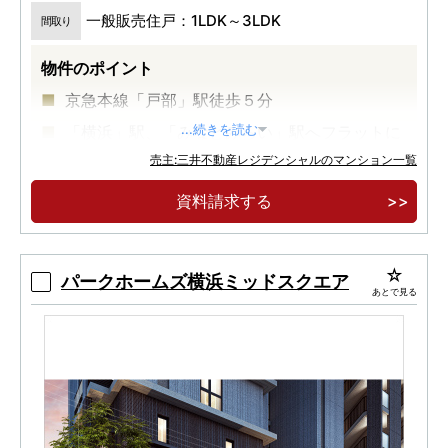
一般販売住戸：1LDK～3LDK
間取り
物件のポイント
京急本線「戸部」駅徒歩５分
「横浜」駅、「みなとみらい」駅へフラットに
...続きを読む
繋がる徒歩１８分
売主:三井不動産レジデンシャルのマンション一覧
１ＬＤＫ～３ＬＤＫ、４５㎡台～７０㎡台のプ
資料請求する
ランバリエーション、プライバシー性を高める内
廊下設計
パークホームズ横浜ミッドスクエア
あとで見る