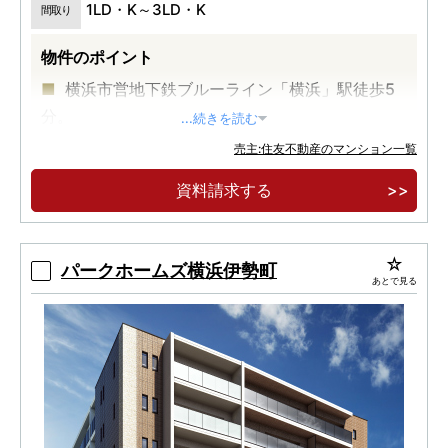
1LD・K～3LD・K
間取り
物件のポイント
横浜市営地下鉄ブルーライン「横浜」駅徒歩5
分。
...続きを読む
【実物見学可能】2025年度グッドデザイン賞
売主:住友不動産のマンション一覧
受賞。全165邸の免震レジデンス。
資料請求する
【先着順販売受付】1LD・K～3LD・Kの多彩な
プラン。内廊下・各階クリーンステーション。
パークホームズ横浜伊勢町
あとで見る