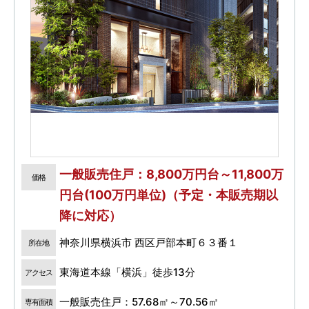
一般販売住戸：8,800万円台～11,800万
価格
円台(100万円単位)（予定・本販売期以
降に対応）
神奈川県横浜市 西区戸部本町６３番１
所在地
東海道本線「横浜」徒歩13分
アクセス
一般販売住戸：57.68㎡～70.56㎡
専有面積