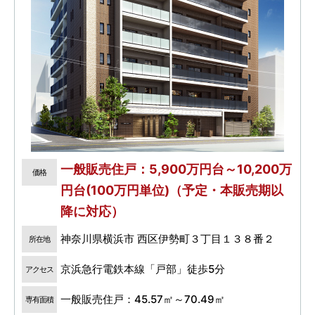
一般販売住戸：5,900万円台～10,200万
価格
円台(100万円単位)（予定・本販売期以
降に対応）
神奈川県横浜市 西区伊勢町３丁目１３８番２
所在地
京浜急行電鉄本線「戸部」徒歩5分
アクセス
一般販売住戸：45.57㎡～70.49㎡
専有面積