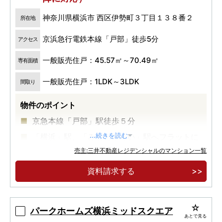
神奈川県横浜市 西区伊勢町３丁目１３８番２
所在地
京浜急行電鉄本線「戸部」徒歩5分
アクセス
一般販売住戸：45.57㎡～70.49㎡
専有面積
一般販売住戸：1LDK～3LDK
間取り
物件のポイント
京急本線「戸部」駅徒歩５分
「横浜」駅、「みなとみらい」駅へフラットに
...続きを読む
繋がる徒歩１８分
売主:三井不動産レジデンシャルのマンション一覧
１ＬＤＫ～３ＬＤＫ、４５㎡台～７０㎡台のプ
資料請求する
ランバリエーション、プライバシー性を高める内
廊下設計
パークホームズ横浜ミッドスクエア
あとで見る