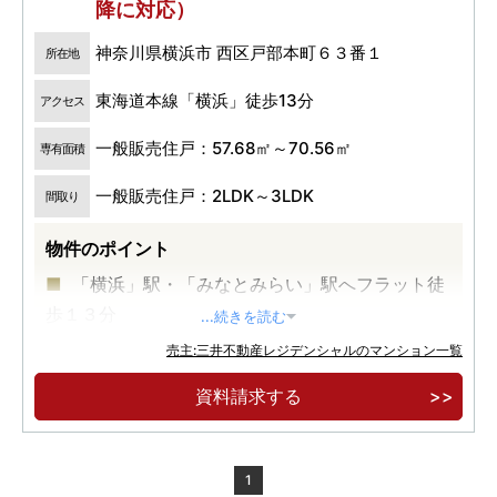
降に対応）
神奈川県横浜市 西区戸部本町６３番１
所在地
東海道本線「横浜」徒歩13分
アクセス
一般販売住戸：57.68㎡～70.56㎡
専有面積
一般販売住戸：2LDK～3LDK
間取り
物件のポイント
「横浜」駅・「みなとみらい」駅へフラット徒
歩１３分
...続きを読む
横浜市営地下鉄ブルーライン「高島町」駅徒歩
売主:三井不動産レジデンシャルのマンション一覧
４分、京浜急行本線「戸部」駅徒歩５分
資料請求する
開放感あふれる全邸南向き
1