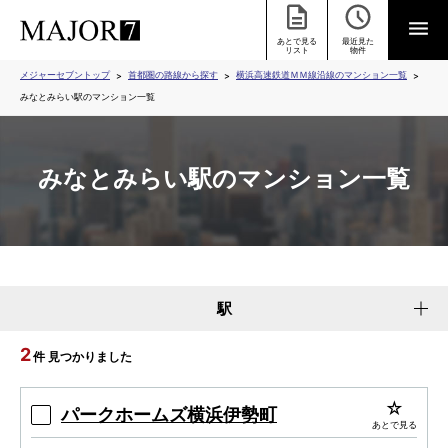
あとで見る
最近見た
リスト
物件
メジャーセブントップ
首都圏の路線から探す
横浜高速鉄道ＭＭ線沿線のマンション一覧
みなとみらい駅のマンション一覧
みなとみらい駅のマンション一覧
駅
2
件 見つかりました
パークホームズ横浜伊勢町
あとで見る