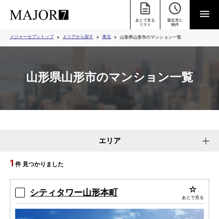
あとで見る
最近見た
リスト
物件
メジャーセブントップ
エリアから探す
東北
山形県山形市のマンション一覧
山形県山形市のマンション一覧
エリア
1
件 見つかりました
シティタワー山形本町
あとで見る