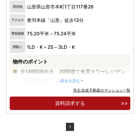
山形県山形市本町1丁目117番26
所在地
奥羽本線「山形」徒歩13分
アクセス
75.20平米～75.24平米
専有面積
1LD・K＋2S～3LD・K
間取り
物件のポイント
全149邸南向き、20階建て免震タワーレジデン
ス。2026年10月完成予定。
...続きを読む
山形市の中心・七日町大通り。教育・医療・公
売主:住友不動産のマンション一覧
共・官庁エリアに囲まれた、暮らしやすいまち
資料請求する
「本町」に誕生。
除雪時も安心の敷地内ロードヒーティング採
用。風雨から愛車を守るタワーパーキングで駐車
1
場100％確保。