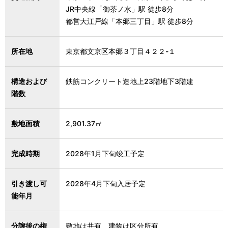
JR中央線「御茶ノ水」駅 徒歩8分
都営大江戸線「本郷三丁目」駅 徒歩8分
所在地
東京都文京区本郷３丁目４２２-１
構造および
鉄筋コンクリート造地上23階地下3階建
階数
敷地面積
2,901.37㎡
完成時期
2028年1月下旬竣工予定
引き渡し可
2028年4月下旬入居予定
能年月
分譲後の権
敷地は共有、建物は区分所有