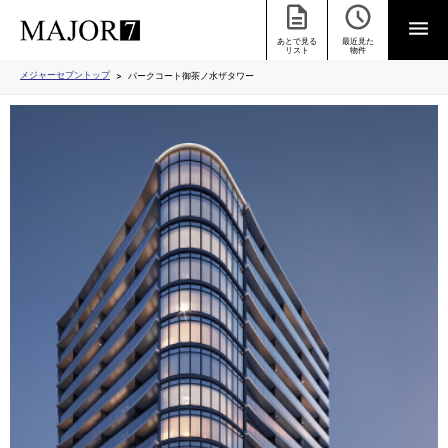
あとで見る
最近見た
リスト
物件
メジャーセブントップ
パークコート御茶ノ水ザタワー