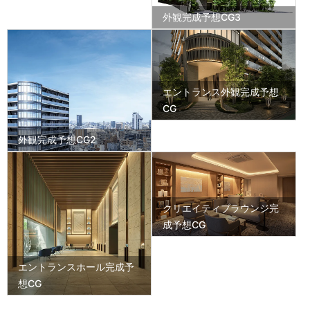
外観完成予想CG3
エントランス外観完成予想
CG
外観完成予想CG2
クリエイティブラウンジ完
成予想CG
エントランスホール完成予
想CG