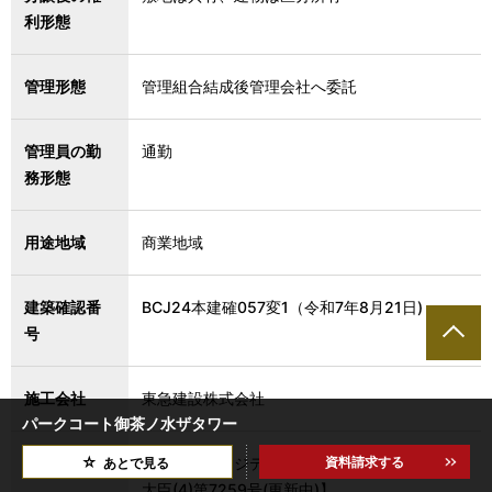
利形態
管理形態
管理組合結成後管理会社へ委託
管理員の勤
通勤
務形態
用途地域
商業地域
建築確認番
BCJ24本建確057変1（令和7年8月21日)
号
施工会社
東急建設株式会社
パークコート御茶ノ水ザタワー
資料請求する
売主
三井不動産レジデンシャル株式会社【国土交通
あとで見る
大臣(4)第7259号(更新中)】