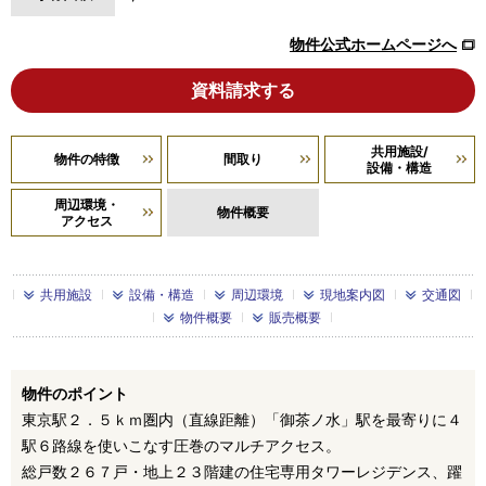
物件公式ホームページへ
資料請求する
共用施設/
物件の特徴
間取り
設備・構造
周辺環境・
物件概要
アクセス
共用施設
設備・構造
周辺環境
現地案内図
交通図
物件概要
販売概要
物件のポイント
東京駅２．５ｋｍ圏内（直線距離）「御茶ノ水」駅を最寄りに４
駅６路線を使いこなす圧巻のマルチアクセス。
総戸数２６７戸・地上２３階建の住宅専用タワーレジデンス、躍