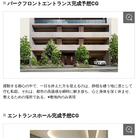
パークフロントエントランス完成予想CG
躍動する都心の中で、一日を終えた方を迎えるのは、静穏を纏う地に凛として
佇む私邸。それは、都市の高揚感を瞬時に解き放ち、心と身体を深く休ませ、
整えるための場所である。※敷地内のみ表現
エントランスホール完成予想CG