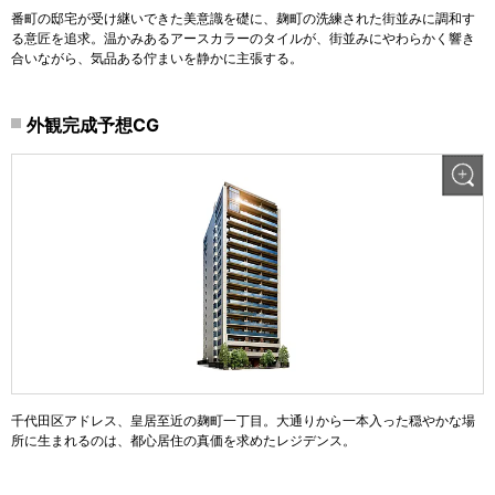
番町の邸宅が受け継いできた美意識を礎に、麹町の洗練された街並みに調和す
る意匠を追求。温かみあるアースカラーのタイルが、街並みにやわらかく響き
合いながら、気品ある佇まいを静かに主張する。
外観完成予想CG
千代田区アドレス、皇居至近の麹町一丁目。大通りから一本入った穏やかな場
所に生まれるのは、都心居住の真価を求めたレジデンス。