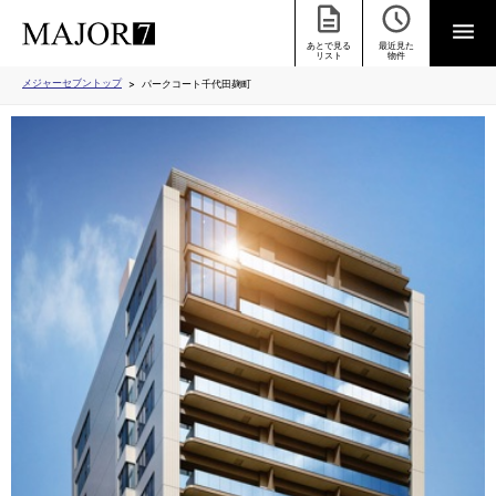
あとで見る
最近見た
リスト
物件
メジャーセブントップ
パークコート千代田麹町