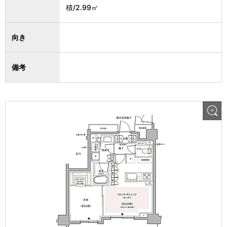
積/2.99㎡
向き
備考