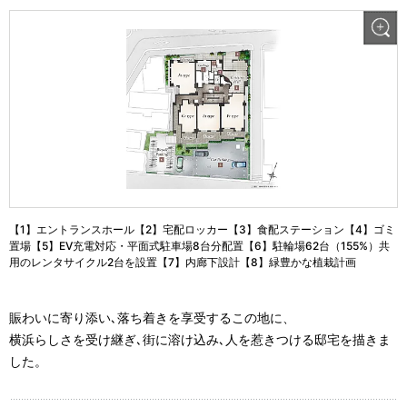
【1】エントランスホール【2】宅配ロッカー【3】食配ステーション【4】ゴミ
置場【5】EV充電対応・平面式駐車場8台分配置【6】駐輪場62台（155%）共
用のレンタサイクル2台を設置【7】内廊下設計【8】緑豊かな植栽計画
賑わいに寄り添い､落ち着きを享受するこの地に、
横浜らしさを受け継ぎ､街に溶け込み､人を惹きつける邸宅を描きま
した。