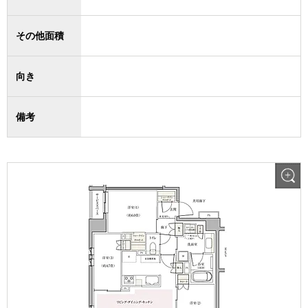
その他面積
向き
備考