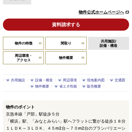
物件公式ホームページへ
資料請求する
共用施設/
物件の特徴
間取り
設備・構造
周辺環境・
物件概要
アクセス
共用施設
設備・構造
周辺環境
現地案内図
交通図
物件概要
省エネ性能
販売概要
物件のポイント
京急本線「戸部」駅徒歩５分
「横浜」駅、「みなとみらい」駅へフラットに繋がる徒歩１８分
１ＬＤＫ～３ＬＤＫ、４５m2台～７０m2台のプランバリエーシ