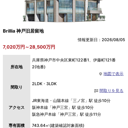
Brillia 神戸旧居留地
情報更新日：2026/08/05
7,020万円～28,500万円
兵庫県神戸市中央区東町122番1、伊藤町121番
所在地
2(地番)
地図で表示
2LDK・3LDK
間取り
間取りを見る
JR東海道・山陽本線「三ノ宮」駅 徒歩10分
アクセス
阪神本線「神戸三宮」駅 徒歩10分
阪急神戸本線「神戸三宮」駅 徒歩11分
専有面積
743.64㎡(建築確認対象面積)