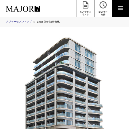
あとで見る
最近見た
リスト
物件
メジャーセブントップ
Brillia 神戸旧居留地