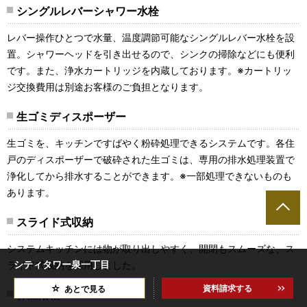
シングルレバーシャワー水栓
レバー操作ひとつで水量、温度調節可能なシングルレバー水栓を設
置。シャワーヘッドを引き出せるので、シンクの掃除などにも便利
です。また、浄水カートリッジを内蔵しております。※カートリッ
ジ交換費用は別途お客様のご負担となります。
生ゴミディスポーザー
生ゴミを、キッチンですばやく粉砕処理できるシステムです。各住
戸のディスポーザーで破砕された生ゴミは、専用の排水処理装置で
浄化してから排水することができます。※一部処理できないものも
あります。
スライド式収納
システムキッチンには物が取り出しやすく、開閉もスムーズな、ス
シティタワー泉一丁目
ライド式収納を採用しました。
資料請求する
あとで見る
保温浴槽