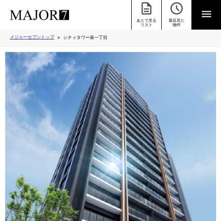
あとで見る
最近見た
リスト
物件
メジャーセブントップ
シティタワー泉一丁目