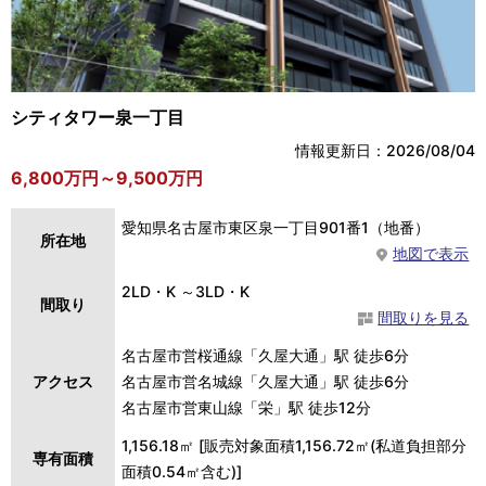
シティタワー泉一丁目
情報更新日：2026/08/04
6,800万円～9,500万円
愛知県名古屋市東区泉一丁目901番1（地番）
所在地
地図で表示
2LD・K ～3LD・K
間取り
間取りを見る
名古屋市営桜通線「久屋大通」駅 徒歩6分
アクセス
名古屋市営名城線「久屋大通」駅 徒歩6分
名古屋市営東山線「栄」駅 徒歩12分
1,156.18㎡ [販売対象面積1,156.72㎡(私道負担部分
専有面積
面積0.54㎡含む)]