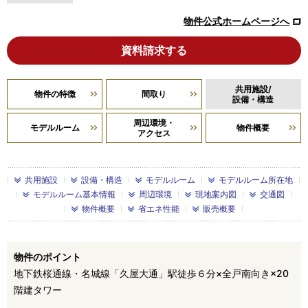
物件公式ホームページへ
資料請求する
共用施設/
物件の特徴
間取り
設備・構造
周辺環境・
モデルルーム
物件概要
アクセス
共用施設
設備・構造
モデルルーム
モデルルーム所在地
モデルルーム基本情報
周辺環境
現地案内図
交通図
物件概要
省エネ性能
販売概要
物件のポイント
地下鉄桜通線・名城線「久屋大通」駅徒歩６分×全戸南向き×20
階建タワー