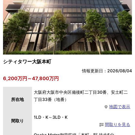
シティタワー大阪本町
情報更新日：2026/08/04
6,200万円～47,800万円
大阪府大阪市中央区備後町二丁目30番、安土町二
所在地
丁目33番（地番）
地図で表示
1LD・K～3LD・K
間取り
間取りを見る
Osaka Metro御堂筋線「本町」駅 徒歩5分