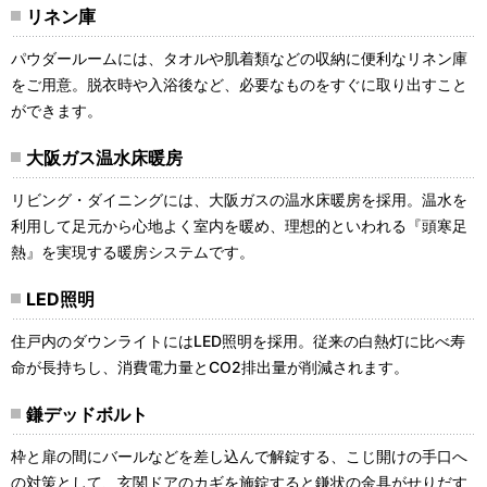
リネン庫
パウダールームには、タオルや肌着類などの収納に便利なリネン庫
をご用意。脱衣時や入浴後など、必要なものをすぐに取り出すこと
ができます。
大阪ガス温水床暖房
リビング・ダイニングには、大阪ガスの温水床暖房を採用。温水を
利用して足元から心地よく室内を暖め、理想的といわれる『頭寒足
熱』を実現する暖房システムです。
LED照明
住戸内のダウンライトにはLED照明を採用。従来の白熱灯に比べ寿
命が長持ちし、消費電力量とCO2排出量が削減されます。
鎌デッドボルト
枠と扉の間にバールなどを差し込んで解錠する、こじ開けの手口へ
の対策として、玄関ドアのカギを施錠すると鎌状の金具がせりだす