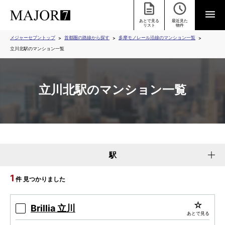
あとで見る
最近見た
リスト
物件
メジャーセブントップ
首都圏の路線から探す
多摩モノレール沿線のマンション一覧
立川北駅のマンション一覧
立川北駅のマンション一覧
駅
1
件 見つかりました
Brillia 立川
あとで見る