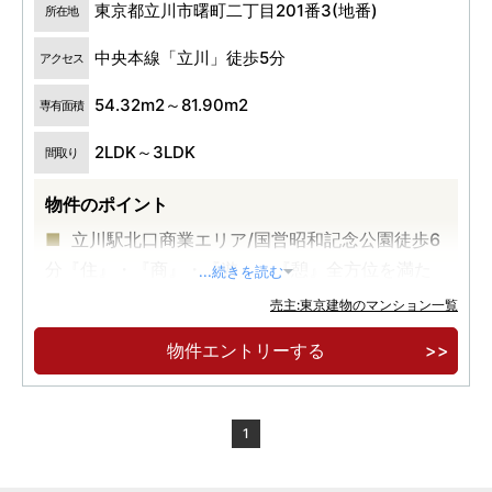
東京都立川市曙町二丁目201番3(地番)
所在地
中央本線「立川」徒歩5分
アクセス
54.32m2～81.90m2
専有面積
2LDK～3LDK
間取り
物件のポイント
立川駅北口商業エリア/国営昭和記念公園徒歩6
分『住』・『商』・『遊』・『憩』全方位を満た
...続きを読む
す住環境
売主:東京建物のマンション一覧
物件エントリーする
1