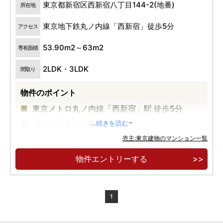
東京都新宿区西新宿八丁目144-2(地番)
所在地
東京地下鉄丸ノ内線「西新宿」徒歩5分
アクセス
53.90m2～63m2
専有面積
2LDK・3LDK
間取り
物件のポイント
東京メトロ丸ノ内線「西新宿」駅 徒歩5分
JR各線「新宿」駅 徒歩13分
...続きを読む
売主:東京建物のマンション一覧
高級感とプライバシー性の高い内廊下設計
物件エントリーする
1