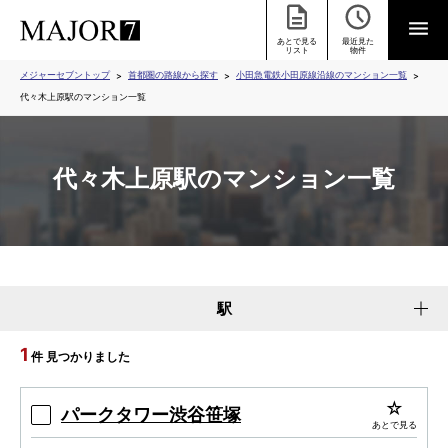
あとで見る
最近見た
リスト
物件
メジャーセブントップ
首都圏の路線から探す
小田急電鉄小田原線沿線のマンション一覧
代々木上原駅のマンション一覧
代々木上原駅のマンション一覧
駅
1
件 見つかりました
パークタワー渋谷笹塚
あとで見る