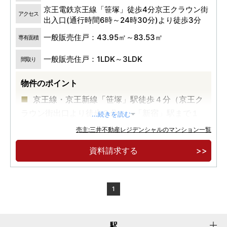
京王電鉄京王線「笹塚」徒歩4分京王クラウン街
アクセス
出入口(通行時間6時～24時30分)より徒歩3分
一般販売住戸：43.95㎡～83.53㎡
専有面積
一般販売住戸：1LDK～3LDK
間取り
物件のポイント
京王線・京王新線「笹塚」駅徒歩４分（京王ク
ラウン街出口より徒歩３分）。「新宿」駅まで１
...続きを読む
駅５分
売主:三井不動産レジデンシャルのマンション一覧
地上２８階建、全６５９邸。住・商・業・育の
資料請求する
一体複合開発、渋谷区最大級フラグシップタワー
レジデンス
標高約３７ｍの高台と周辺の住宅エリアが実現
1
する圧倒的な解放感と眺望
駅