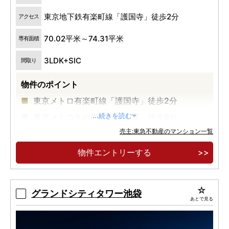
東京地下鉄有楽町線「護国寺」徒歩2分
アクセス
70.02平米～74.31平米
専有面積
3LDK+SIC
間取り
物件のポイント
東京メトロ有楽町線「護国寺」徒歩2分
東京メトロ丸の内線「新大塚」徒歩9分
...続きを読む
売主:東急不動産のマンション一覧
南北に広がる開放的な眺め
物件エントリーする
グランドシティタワー池袋
あとで見る