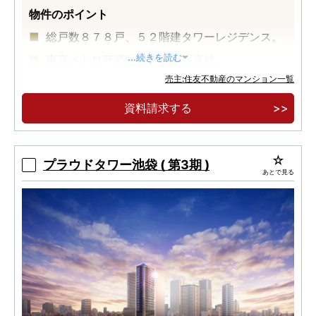
物件のポイント
総戸数８７８戸、５２階建タワーレジデンス。
東京メトロ有楽町線東池袋駅直結。
...続きを読む
売主:住友不動産のマンション一覧
JR山手線池袋駅徒歩9分。
資料請求する
プラウドタワー池袋 ( 第3期 )
あとで見る