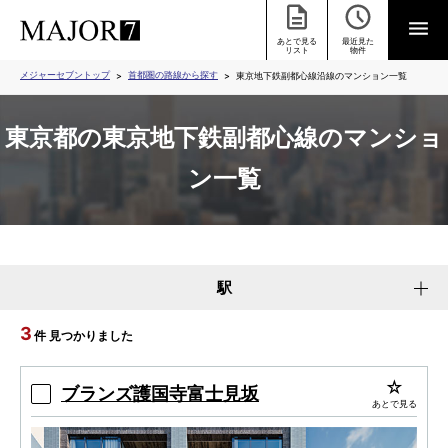
あとで見る
最近見た
リスト
物件
メジャーセブントップ
首都圏の路線から探す
東京地下鉄副都心線沿線のマンション一覧
東京都の東京地下鉄副都心線のマンショ
ン一覧
駅
3
件 見つかりました
ブランズ護国寺富士見坂
あとで見る