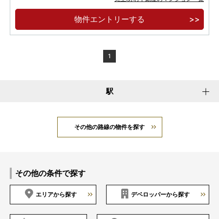
ペデストリアンデッキで直結 徒歩3分
物件エントリーする
躍動と成熟、進化する池袋 煌めき移ろう都心の
空を窓辺に飾る日常へ
1
駅
その他の路線の物件を探す
その他の条件で探す
エリアから探す
デベロッパーから探す