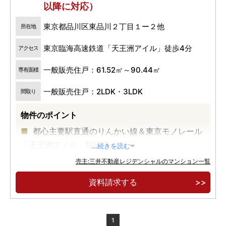
以降に対応）
東京都品川区東品川２丁目１ー２他
所在地
東京臨海高速鉄道「天王洲アイル」徒歩4分
アクセス
一般販売住戸：61.52㎡～90.44㎡
専有面積
一般販売住戸：2LDK・3LDK
間取り
物件のポイント
都心主要駅直通のりんかい線＆東京モノレール
「天王洲アイル」駅徒歩４分
...続きを読む
Ｔ．Ｙ．ＨＡＲＢＯＲに近接する開放的なウォ
売主:三井不動産レジデンシャルのマンション一覧
ーターフロント
資料請求する
水辺の街のシンボルとなる地上３４階建超高層
レジデンス
1