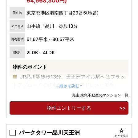
94,568,300円)
東京都港区港南四丁目29番5(地番)
所在地
山手線「品川」徒歩13分
アクセス
61.67平米～80.57平米
専有面積
2LDK～4LDK
間取り
物件のポイント
JR品川駅徒歩13分、天王洲アイル駅へはフラッ
トアプローチで徒歩6分。港区アドレスに誕生。
...続きを読む
都心を豊かに暮らす定期転借地権付レジデン
売主:東急不動産のマンション一覧
ス。東京海洋大学の敷地内に出入りが可能な総戸
物件エントリーする
数216邸。
低炭素建築物認定取得予定、専用庭付きタイプ
を含む25タイプの多彩なプランバリエーション。
パークタワー品川天王洲
あとで見る