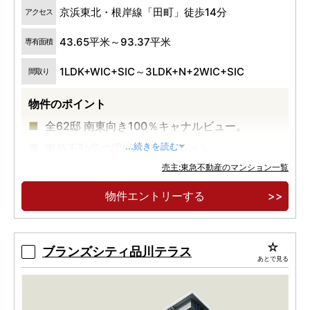
京浜東北・根岸線「田町」徒歩14分
アクセス
43.65平米～93.37平米
専有面積
1LDK+WIC+SIC～3LDK+N+2WIC+SIC
間取り
物件のポイント
全62邸 南東向き100％キャナルビュー。
東急不動産の環境先進マンション。
...続きを読む
売主:東急不動産のマンション一覧
物件エントリーする
ブランズシティ品川テラス
あとで見る