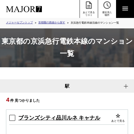
あとで見る
最近見た
リスト
物件
メジャーセブントップ
首都圏の路線から探す
京浜急行電鉄本線沿線のマンション一覧
東京都の京浜急行電鉄本線のマンション
一覧
駅
4
件 見つかりました
ブランズシティ品川ルネ キャナル
あとで見る