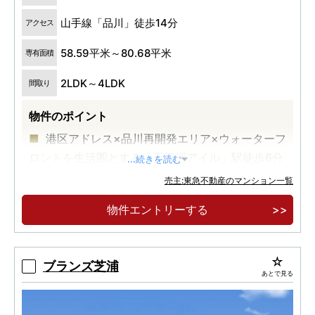
山手線「品川」徒歩14分
アクセス
58.59平米～80.68平米
専有面積
2LDK～4LDK
間取り
物件のポイント
港区アドレス×品川再開発エリア×ウォーターフ
ロントを生活圏とする「天王洲アイル」駅徒歩6分
...続きを読む
の地に誕生
売主:東急不動産のマンション一覧
物件エントリーする
ブランズ芝浦
あとで見る