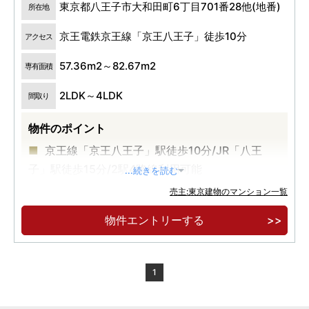
東京都八王子市大和田町6丁目701番28他(地番)
所在地
京王電鉄京王線「京王八王子」徒歩10分
アクセス
57.36m2～82.67m2
専有面積
2LDK～4LDK
間取り
物件のポイント
京王線「京王八王子」駅徒歩10分/JR「八王
子」駅徒歩15分/2駅4路線利用可能
...続きを読む
川辺の自然を望む「南西向き80％超」
売主:東京建物のマンション一覧
自走式＆平置き駐車場「設置率70％超」
物件エントリーする
1