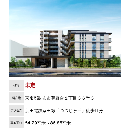
未定
価格
東京都調布市菊野台１丁目３６番３
所在地
京王電鉄京王線「つつじヶ丘」徒歩11分
アクセス
54.79平米～86.85平米
専有面積