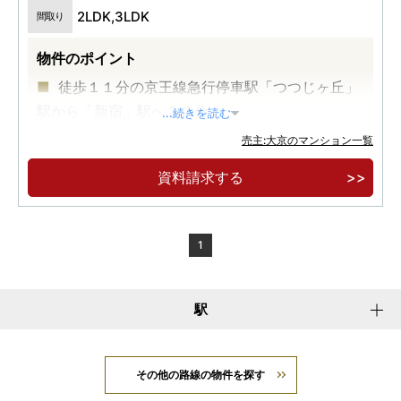
2LDK,3LDK
間取り
物件のポイント
徒歩１１分の京王線急行停車駅「つつじヶ丘」
駅から「新宿」駅へ２７分。
...続きを読む
深大寺の豊かな自然と歴史ある風景を身近に享
売主:大京のマンション一覧
受。
資料請求する
徒歩１分にはスーパーなど多彩な店舗が入る複
合商業施設があり、日々の生活をより便利に豊か
に彩ります。
1
駅
その他の路線の物件を探す