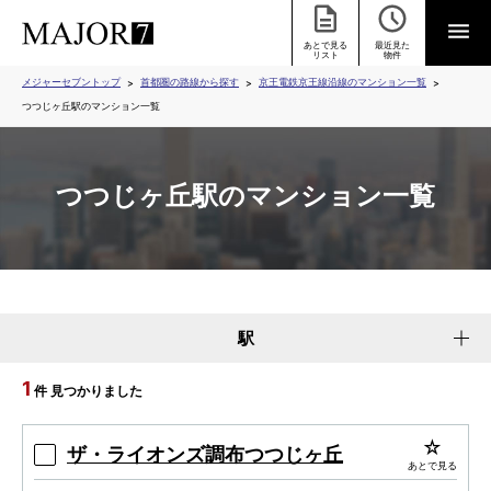
あとで見る
最近見た
リスト
物件
メジャーセブントップ
首都圏の路線から探す
京王電鉄京王線沿線のマンション一覧
つつじヶ丘駅のマンション一覧
つつじヶ丘駅のマンション一覧
駅
1
件 見つかりました
ザ・ライオンズ調布つつじヶ丘
あとで見る