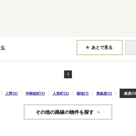
ス
あとで見る
一覧
1
上野(2)
仲御徒町(1)
人形町(2)
築地(1)
東銀座(1)
銀座(1
その他の路線の物件を探す