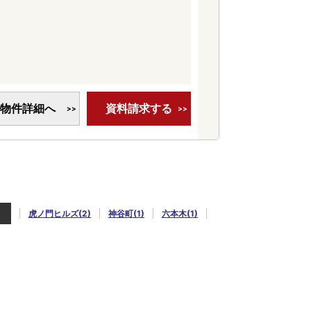
物件詳細へ
資料請求する
)
虎ノ門ヒルズ(2)
神谷町(1)
六本木(1)