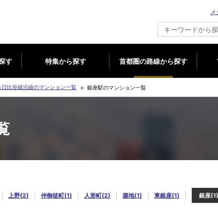
メ
新築マンション情報ならメジャーセブン
探す
特集から探す
首都圏の路線から探す
鉄日比谷線沿線のマンション一覧
銀座駅のマンション一覧
覧
上野(2)
仲御徒町(1)
人形町(2)
築地(1)
東銀座(1)
銀座(1