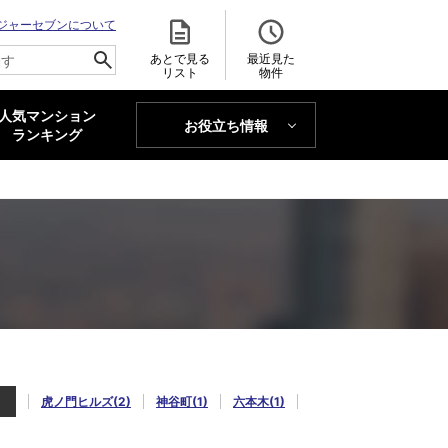
ジャーセブンについて
あとで見る
最近見た
リスト
物件
人気マンション
お役立ち情報
MAJOR'S BLOG
ランキング
トレンドLabo
)
虎ノ門ヒルズ(2)
神谷町(1)
六本木(1)